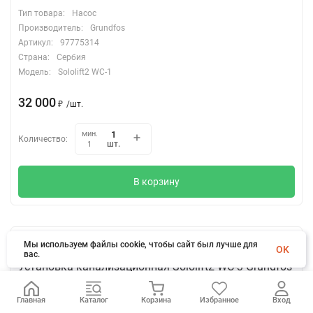
Тип товара:
Насос
Производитель:
Grundfos
Артикул:
97775314
Страна:
Сербия
Модель:
Sololift2 WC-1
32 000
₽
/
шт.
мин.
Количество:
шт.
1
В корзину
Мы используем файлы cookie, чтобы сайт был лучше для
OK
вас.
Установка канализационная Sololift2 WC-3 Grundfos
97775315
Главная
Каталог
Корзина
Избранное
Вход