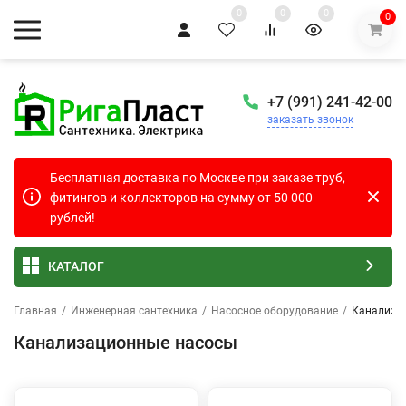
0
0
0
0
+7 (991) 241-42-00
заказать звонок
Бесплатная доставка по Москве при заказе труб,
фитингов и коллекторов на сумму от 50 000
рублей!
КАТАЛОГ
Главная
/
Инженерная сантехника
/
Насосное оборудование
/
Канализа
Канализационные насосы