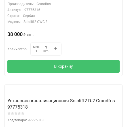
Производитель:
Grundfos
Артикул:
97775316
Страна:
Сербия
Модель:
Sololift2 CWC-3
38 000
₽
/
шт.
мин.
Количество:
шт.
1
В корзину
Установка канализационная Sololift2 D-2 Grundfos
97775318
Код товара: 97775318