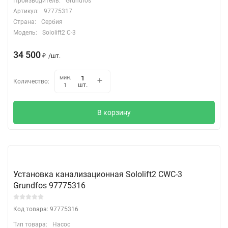
Производитель:
Grundfos
Артикул:
97775317
Страна:
Сербия
Модель:
Sololift2 C-3
34 500
₽
/
шт.
мин.
Количество:
шт.
1
В корзину
Установка канализационная Sololift2 CWC-3
Grundfos 97775316
Код товара: 97775316
Тип товара:
Насос