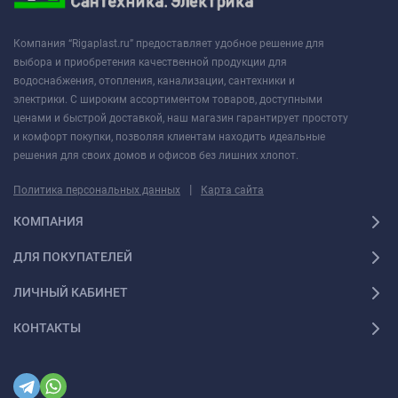
пространства.
Компания “Rigaplast.ru” предоставляет удобное решение для
Эстетика:
Современный и элегантный дизайн, который
выбора и приобретения качественной продукции для
легко вписывается в различные стили интерьера.
водоснабжения, отопления, канализации, сантехники и
электрики. С широким ассортиментом товаров, доступными
Особенности конструкции:
ценами и быстрой доставкой, наш магазин гарантирует простоту
и комфорт покупки, позволяя клиентам находить идеальные
Материал:
Прочный пластик, устойчивый к
решения для своих домов и офисов без лишних хлопот.
ультрафиолетовому излучению и механическим
|
Политика персональных данных
Карта сайта
повреждениям.
КОМПАНИЯ
Цвет:
Широкий выбор цветов и текстур, что позволяет
подобрать кабель-каналы под любой интерьер.
ДЛЯ ПОКУПАТЕЛЕЙ
Тип установки:
Встраиваемые и накладные модели,
ЛИЧНЫЙ КАБИНЕТ
подходящие для различных типов поверхностей.
КОНТАКТЫ
Дизайн:
Лаконичный и современный, что позволяет
сочетать их с различными стилями интерьера.
Советы по выбору: