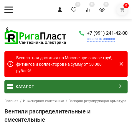
0
0
0
0
+7 (991) 241-42-00
заказать звонок
Бесплатная доставка по Москве при заказе труб,
фитингов и коллекторов на сумму от 50 000
рублей!
КАТАЛОГ
Главная
/
Инженерная сантехника
/
Запорно-регулирующая арматура
/
Вентили распределительные и
смесительные