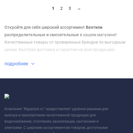
1
2
3
→
Откройте для себя широкий ассортимент
Вентили
распределительные и смесительные
в нашем магазине!
Качественные товары от проверенных брендов по выгодным
ценам. Быстрая доставка и гарантия на всю продукцию.
подробнее
Компания “Rigaplast.ru” предоставляет удобное решение для
выбора и приобретения качественной продукции для
водоснабжения, отопления, канализации, сантехники и
электрики. С широким ассортиментом товаров, доступными