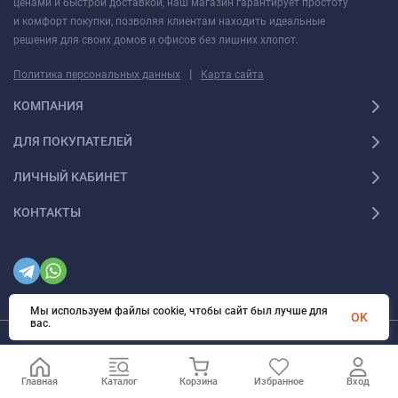
ценами и быстрой доставкой, наш магазин гарантирует простоту
и комфорт покупки, позволяя клиентам находить идеальные
решения для своих домов и офисов без лишних хлопот.
|
Политика персональных данных
Карта сайта
КОМПАНИЯ
ДЛЯ ПОКУПАТЕЛЕЙ
ЛИЧНЫЙ КАБИНЕТ
КОНТАКТЫ
Мы используем файлы cookie, чтобы сайт был лучше для
OK
вас.
© 2026 | Интернет магазин инженерной сантехники и электрики Rigaplast | Все
права защищены
Главная
Каталог
Корзина
Избранное
Вход