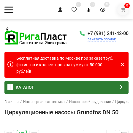
0
0
0
0
+7 (991) 241-42-00
заказать звонок
Бесплатная доставка по Москве при заказе труб,
фитингов и коллекторов на сумму от 50 000
рублей!
КАТАЛОГ
Главная
/
Инженерная сантехника
/
Насосное оборудование
/
Циркуляц
Циркуляционные насосы Grundfos DN 50