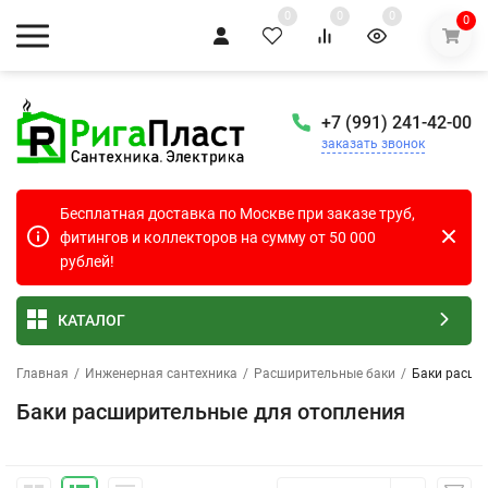
0
0
0
0
+7 (991) 241-42-00
заказать звонок
Бесплатная доставка по Москве при заказе труб,
фитингов и коллекторов на сумму от 50 000
рублей!
КАТАЛОГ
Главная
/
Инженерная сантехника
/
Расширительные баки
/
Баки расши
Баки расширительные для отопления