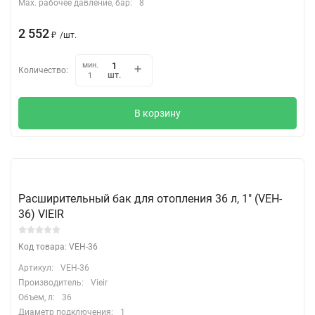
Max. рабочее давление, бар:
8
2 552
₽
/
шт.
мин.
Количество:
шт.
1
В корзину
Расширительный бак для отопления 36 л, 1″ (VEH-
36) VIEIR
Код товара: VEH-36
Артикул:
VEH-36
Производитель:
Vieir
Объем, л:
36
Диаметр подключения:
1