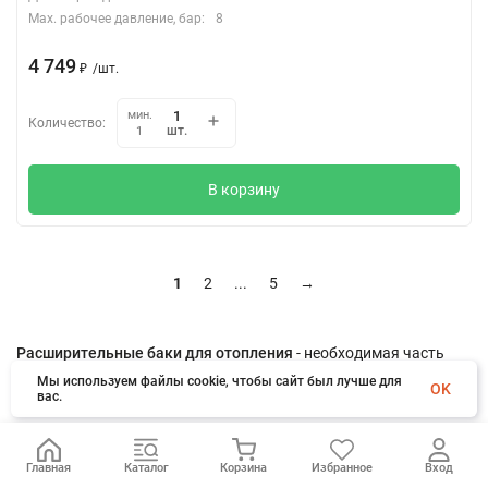
Max. рабочее давление, бар:
8
4 749
₽
/
шт.
мин.
Количество:
шт.
1
В корзину
1
2
...
5
→
Расширительные баки для отопления
- необходимая часть
системы отопления, предназначенная для компенсации
Мы используем файлы cookie, чтобы сайт был лучше для
OK
вас.
изменения объема теплоносителя под воздействием
температурных колебаний, обеспечивая стабильное и
безопасное функционирование системы. У нас вы найдете
Главная
Каталог
Корзина
Избранное
Вход