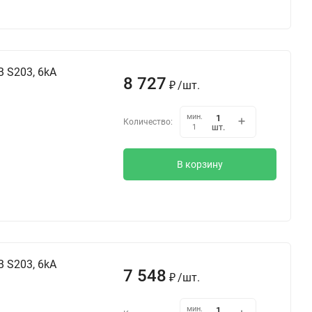
 S203, 6kA
8 727
₽
/
шт.
мин.
Количество:
шт.
1
В корзину
 S203, 6kA
7 548
₽
/
шт.
мин.