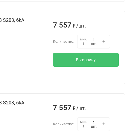
 S203, 6kA
7 557
₽
/
шт.
мин.
Количество:
шт.
1
В корзину
 S203, 6kA
7 557
₽
/
шт.
мин.
Количество:
шт.
1