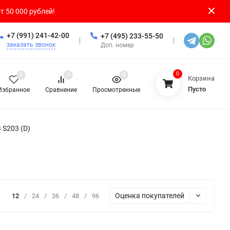
т 50 000 рублей!
+7 (991) 241-42-00
+7 (495) 233-55-50
заказать звонок
Доп. номер
0
0
0
0
Корзина
Пусто
Избранное
Сравнение
Просмотренные
S203 (D)
Оценка покупателей
12
/
24
/
36
/
48
/
96