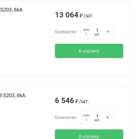
S203, 6kA
13 064
₽
/
шт.
мин.
Количество:
шт.
1
В корзину
 S203, 6kA
6 546
₽
/
шт.
мин.
Количество:
шт.
1
В корзину