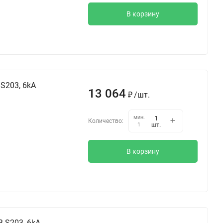
В корзину
S203, 6kA
13 064
₽
/
шт.
мин.
Количество:
шт.
1
В корзину
 S203, 6kA