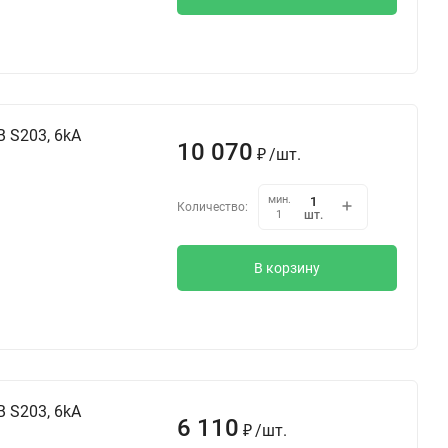
 S203, 6kA
10 070
₽
/
шт.
мин.
Количество:
шт.
1
В корзину
 S203, 6kA
6 110
₽
/
шт.