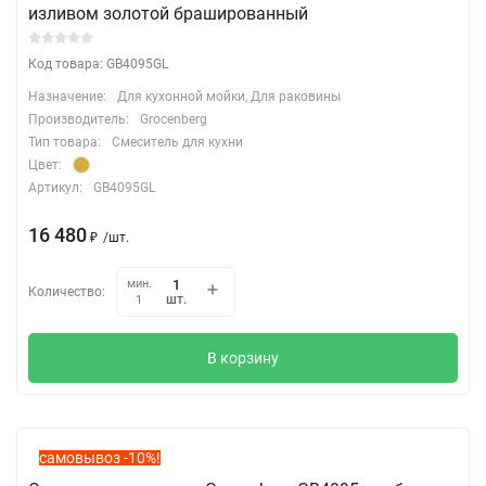
изливом золотой брашированный
Код товара: GB4095GL
Назначение:
Для кухонной мойки, Для раковины
Производитель:
Grocenberg
Тип товара:
Смеситель для кухни
Цвет:
Артикул:
GB4095GL
16 480
₽
/
шт.
мин.
Количество:
шт.
1
В корзину
самовывоз -10%!