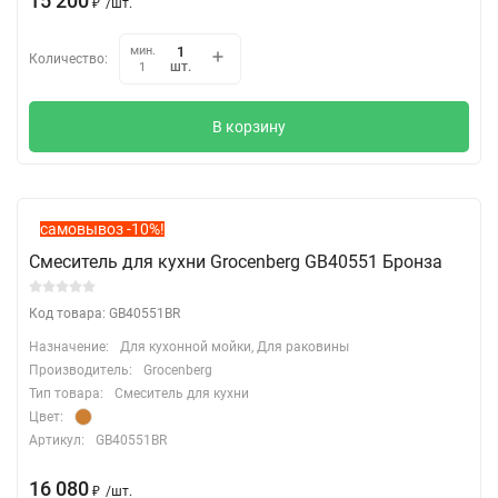
15 200
₽
/
шт.
мин.
Количество:
шт.
1
В корзину
самовывоз -10%!
Смеситель для кухни Grocenberg GB40551 Бронза
Код товара: GB40551BR
Назначение:
Для кухонной мойки, Для раковины
Производитель:
Grocenberg
Тип товара:
Смеситель для кухни
Цвет:
Артикул:
GB40551BR
16 080
₽
/
шт.