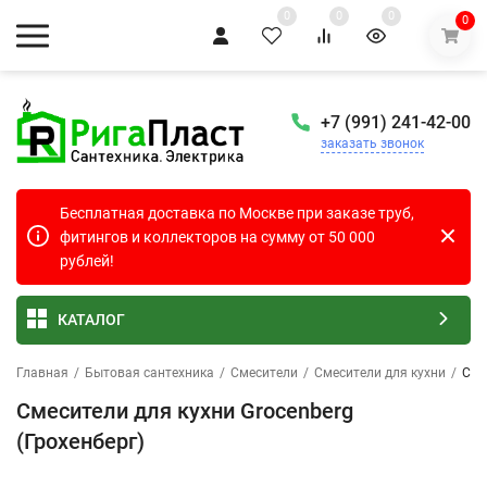
0
0
0
0
+7 (991) 241-42-00
заказать звонок
Бесплатная доставка по Москве при заказе труб,
фитингов и коллекторов на сумму от 50 000
рублей!
КАТАЛОГ
Главная
/
Бытовая сантехника
/
Смесители
/
Смесители для кухни
/
Сме
Смесители для кухни Grocenberg
(Грохенберг)