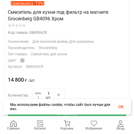
самовывоз -10%!
Смеситель для кухни под фильтр на магните
Grocenberg GB4096 Хром
Код товара: GB4096CR
Назначение:
Для кухонной мойки, Для раковины
Производитель:
Grocenberg
Тип товара:
Смеситель для кухни
Цвет:
Артикул:
GB4096CR
14 800
₽
/
шт.
мин.
Количество:
шт.
1
Мы используем файлы cookie, чтобы сайт был лучше для
OK
вас.
В корзину
Главная
Каталог
Корзина
Избранное
Вход