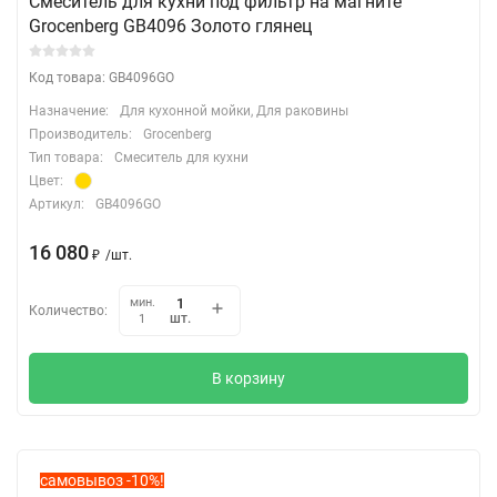
Смеситель для кухни под фильтр на магните
Grocenberg GB4096 Золото глянец
Код товара: GB4096GO
Назначение:
Для кухонной мойки, Для раковины
Производитель:
Grocenberg
Тип товара:
Смеситель для кухни
Цвет:
Артикул:
GB4096GO
16 080
₽
/
шт.
мин.
Количество:
шт.
1
В корзину
самовывоз -10%!