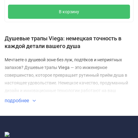
В корзину
Душевые трапы Viega: немецкая точность в
каждой детали вашего душа
Мечтаете о душевой зоне без луж, подтёков и неприятных
запахов? Душевые трапы
Viega
— это инженерное
совершенство, которое превращает рутинный приём душа в
настоящее удовольствие. Немецкое качество, продуманный
дизайн и инновационные технологии работают на ваш
комфорт каждый день.
подробнее
Почему Viega — выбор профессионалов?
Безупречная надёжность
— продукция проходит
многоступенчатый контроль качества на заводах