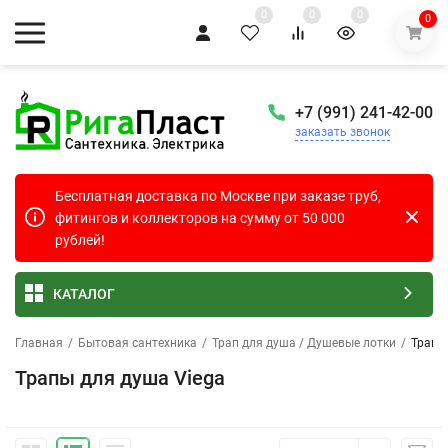
0
0
0
0
+7 (991) 241-42-00
заказать звонок
Бесплатная доставка по Москве при заказе труб,
фитингов и коллекторов на сумму от 50 000
рублей!
КАТАЛОГ
Главная
/
Бытовая сантехника
/
Трап для душа / Душевые лотки
/
Трапы
Трапы для душа Viega