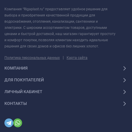
Германии.
Компания “Rigaplast.ru” предоставляет удобное решение для
Долговечность
— корпуса из высокопрочного пластика и
выбора и приобретения качественной продукции для
решётки из нержавеющей стали устойчивы к коррозии и
водоснабжения, отопления, канализации, сантехники и
механическим повреждениям.
электрики. С широким ассортиментом товаров, доступными
ценами и быстрой доставкой, наш магазин гарантирует простоту
Тихая работа
— продуманная конструкция исключает шум
и комфорт покупки, позволяя клиентам находить идеальные
при сливе воды.
решения для своих домов и офисов без лишних хлопот.
Лёгкий уход
— съёмные элементы и грязеуловители
|
Политика персональных данных
Карта сайта
упрощают обслуживание.
КОМПАНИЯ
Эстетика премиум‑класса
— лаконичные формы и
ДЛЯ ПОКУПАТЕЛЕЙ
современные покрытия гармонично вписываются в любой
интерьер.
ЛИЧНЫЙ КАБИНЕТ
Что вы получаете с трапом Viega?
КОНТАКТЫ
Мгновенный слив
— вода уходит без остатка даже при
интенсивном потоке.
100 % защита от запахов
— надёжные затворы (гидро‑,