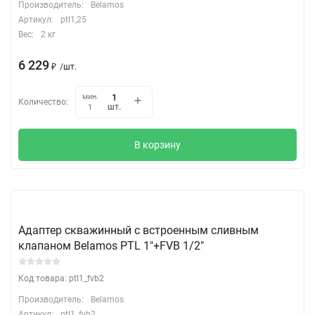
Производитель:
Belamos
Артикул:
ptl1,25
Вес:
2 кг
6 229
₽
/
шт.
мин.
Количество:
шт.
1
В корзину
Адаптер скважинный с встроенным сливным
клапаном Belamos PTL 1"+FVB 1/2"
Код товара: ptl1_fvb2
Производитель:
Belamos
Артикул:
ptl1_fvb2