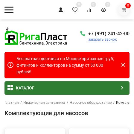
0
0
0
0
+7 (991) 241-42-00
заказать звонок
Бесплатная доставка по Москве при заказе труб,
фитингов и коллекторов на сумму от 50 000
рублей!
КАТАЛОГ
Главная
/
Инженерная сантехника
/
Насосное оборудование
/
Комплект
Комплектующие для насосов