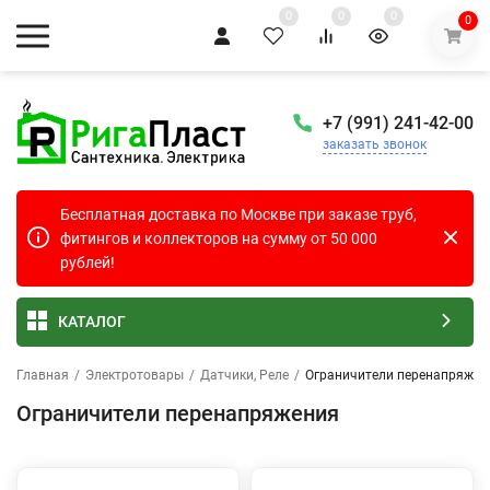
0
0
0
0
+7 (991) 241-42-00
заказать звонок
Бесплатная доставка по Москве при заказе труб,
фитингов и коллекторов на сумму от 50 000
рублей!
КАТАЛОГ
Главная
/
Электротовары
/
Датчики, Реле
/
Ограничители перенапряжен
Ограничители перенапряжения