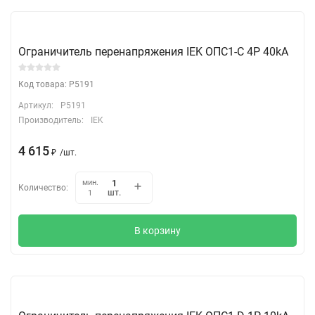
Ограничитель перенапряжения IEK ОПС1-C 4Р 40kA
Код товара: P5191
Артикул:
P5191
Производитель:
IEK
4 615
₽
/
шт.
мин.
Количество:
шт.
1
В корзину