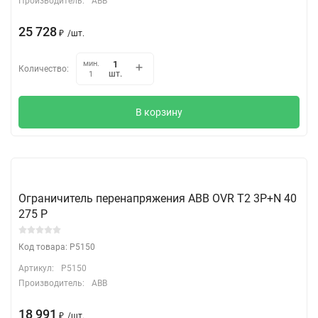
Производитель:
ABB
25 728
₽
/
шт.
мин.
Количество:
шт.
1
В корзину
Ограничитель перенапряжения ABB OVR T2 3P+N 40
275 P
Код товара: P5150
Артикул:
P5150
Производитель:
ABB
18 991
₽
/
шт.