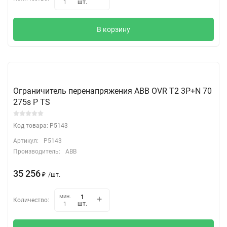
шт.
1
В корзину
Ограничитель перенапряжения ABB OVR T2 3P+N 70
275s P TS
Код товара: P5143
Артикул:
P5143
Производитель:
ABB
35 256
₽
/
шт.
мин.
Количество:
шт.
1