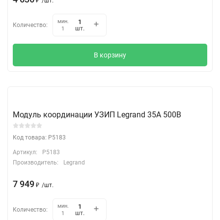
₽
/
шт.
мин.
Количество:
шт.
1
В корзину
Модуль координации УЗИП Legrand 35A 500В
Код товара: P5183
Артикул:
P5183
Производитель:
Legrand
7 949
₽
/
шт.
мин.
Количество:
шт.
1