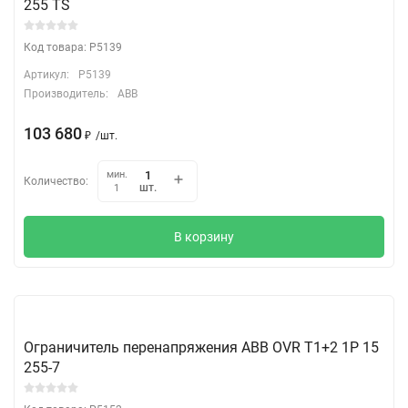
255 TS
Код товара: P5139
Артикул:
P5139
Производитель:
ABB
103 680
₽
/
шт.
мин.
Количество:
шт.
1
В корзину
Ограничитель перенапряжения ABB OVR T1+2 1P 15
255-7