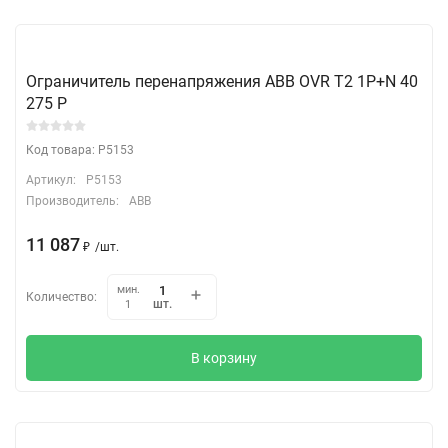
Ограничитель перенапряжения ABB OVR T2 1P+N 40
275 P
Код товара: P5153
Артикул:
P5153
Производитель:
ABB
11 087
₽
/
шт.
мин.
Количество:
шт.
1
В корзину