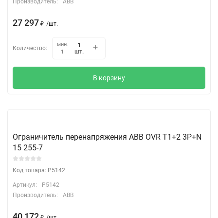
Производитель:
ABB
27 297
₽
/
шт.
мин.
Количество:
шт.
1
В корзину
Ограничитель перенапряжения ABB OVR T1+2 3P+N
15 255-7
Код товара: P5142
Артикул:
P5142
Производитель:
ABB
40 172
₽
/
шт.