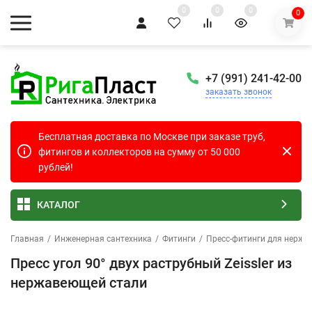
0
0
0
0
+7 (991) 241-42-00
заказать звонок
Бесплатная доставка по Москве при заказе труб,
фитингов и коллекторов на сумму от 50 000
рублей!
КАТАЛОГ
Главная
/
Инженерная сантехника
/
Фитинги
/
Пресс-фитинги для нержа
Пресс угол 90° двух раструбный Zeissler из
нержавеющей стали