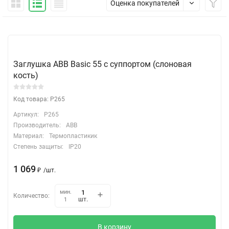
Оценка покупателей
Заглушка ABB Basic 55 с суппортом (слоновая
кость)
Код товара: P265
Артикул:
P265
Производитель:
ABB
Материал:
Термопластикик
Степень защиты:
IP20
1 069
₽
/
шт.
мин.
Количество:
шт.
1
В корзину