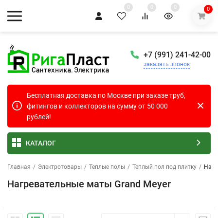
0
0
0
0
+7 (991) 241-42-00
заказать звонок
Бесплатная доставка по Москве при заказе труб,
фитингов и коллекторов на сумму от 50 000
рублей!
КАТАЛОГ
Главная
/
Электротовары
/
Теплые полы
/
Теплый пол под плитку
/
Нагр
Нагревательные маты Grand Meyer