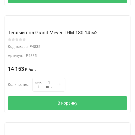
Теплый пол Grand Meyer THM 180 14 м2
Код товара: P4835
Артикул:
P4835
14 153
₽
/
шт.
мин.
Количество:
шт.
1
В корзину