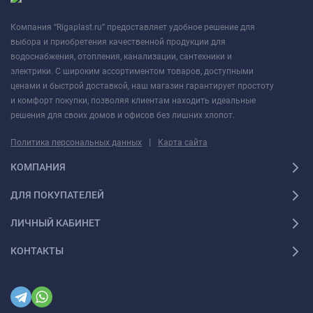
Толщина мата:
3,6 мм, что делает его практически
незаметным после укладки.
Компания “Rigaplast.ru” предоставляет удобное решение для
выбора и приобретения качественной продукции для
Ширина:
0,5 метра, что позволяет подобрать оптимальный
водоснабжения, отопления, канализации, сантехники и
размер для различных помещений.
электрики. С широким ассортиментом товаров, доступными
ценами и быстрой доставкой, наш магазин гарантирует простоту
Напряжение:
220 В, стандартное напряжение в
и комфорт покупки, позволяя клиентам находить идеальные
большинстве домов и квартир.
решения для своих домов и офисов без лишних хлопот.
Гарантия:
15 лет, что говорит о высоком качестве и
|
Политика персональных данных
Карта сайта
долговечности продукта.
КОМПАНИЯ
Монтаж нагревательных матов Grand Meyer:
ДЛЯ ПОКУПАТЕЛЕЙ
Не требует стяжки или плиточного клея для установки.
ЛИЧНЫЙ КАБИНЕТ
Легко монтируется и подключается самостоятельно.
КОНТАКТЫ
Подходит для использования в помещениях с
повышенными теплопотерями, таких как лоджии, дачи,
первые и последние этажи зданий.