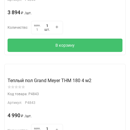
3 894
₽
/
шт.
мин.
Количество:
шт.
1
В корзину
Теплый пол Grand Meyer THM 180 4 м2
Код товара: P4843
Артикул:
P4843
4 990
₽
/
шт.
мин.