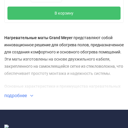
В корзину
Нагревательные маты Grand Meyer
представляют собой
инновационное решение для обогрева полов, предназначенное
для создания комфортного и основного обогрева помещений.
Эти маты изготовлены на основе двухжильного кабеля,
закрепленного на самоклеящейся сетке из стекловолокна, что
обеспечивает простоту монтажа и надежность системы.
Основные характеристики и преимущества нагревательных
матов Grand Meyer:
подробнее
Мощность:
150 Вт/м², что обеспечивает быстрый и
равномерный прогрев декоративного напольного
покрытия.