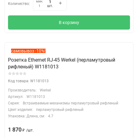
мин.
Количество:
шт.
1
В корзину
самовывоз -10%!
Розетка Ethernet RJ-45 Werkel (перламутровый
рифленый) W1181013
Код товара: W1181013
Производитель:
Werkel
Артикул:
W1181013
Серия:
Встраиваемые механизмы перламутровый рифленый
Цвет изделия:
перламутровый рифленый
Упаковка: Длина, cм:
4.7
1 870
₽
/
шт.