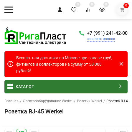
0
0
0
0
+7 (991) 241-42-00
заказать звонок
Бесплатная доставка по Москве при заказе труб,
фитингов и коллекторов на сумму от 50 000
рублей!
КАТАЛОГ
Главная
/
Электрооборудование Werkel
/
Розетки Werkel
/
Розетка RJ-45 
Розетка RJ-45 Werkel