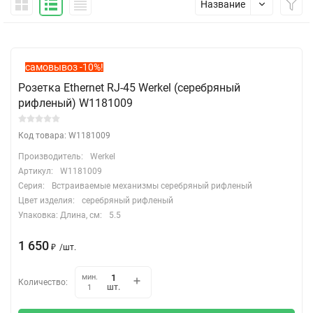
Название
самовывоз -10%!
Розетка Ethernet RJ-45 Werkel (cеребряный
рифленый) W1181009
Код товара: W1181009
Производитель:
Werkel
Артикул:
W1181009
Серия:
Встраиваемые механизмы серебряный рифленый
Цвет изделия:
серебряный рифленый
Упаковка: Длина, cм:
5.5
1 650
₽
/
шт.
мин.
Количество:
шт.
1