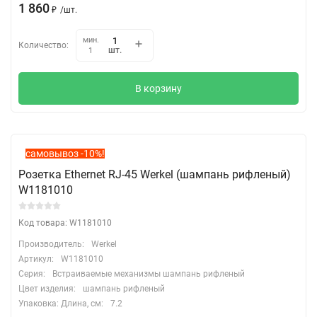
1 860
₽
/
шт.
мин.
Количество:
шт.
1
В корзину
самовывоз -10%!
Розетка Ethernet RJ-45 Werkel (шампань рифленый)
W1181010
Код товара: W1181010
Производитель:
Werkel
Артикул:
W1181010
Серия:
Встраиваемые механизмы шампань рифленый
Цвет изделия:
шампань рифленый
Упаковка: Длина, cм:
7.2