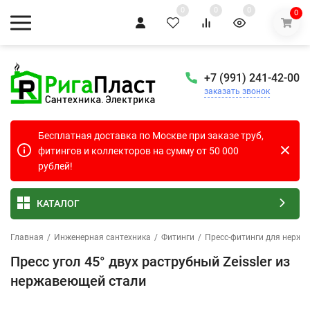
0
0
0
0
+7 (991) 241-42-00
заказать звонок
Бесплатная доставка по Москве при заказе труб,
фитингов и коллекторов на сумму от 50 000
рублей!
КАТАЛОГ
Главная
/
Инженерная сантехника
/
Фитинги
/
Пресс-фитинги для нержа
Пресс угол 45° двух раструбный Zeissler из
нержавеющей стали