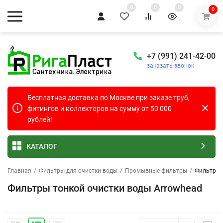
0
0
0
0
+7 (991) 241-42-00
заказать звонок
Бесплатная доставка по Москве при заказе труб,
фитингов и коллекторов на сумму от 50 000
рублей!
КАТАЛОГ
Главная
/
Фильтры для очистки воды
/
Промывные фильтры
/
Фильтры 
Фильтры тонкой очистки воды Arrowhead