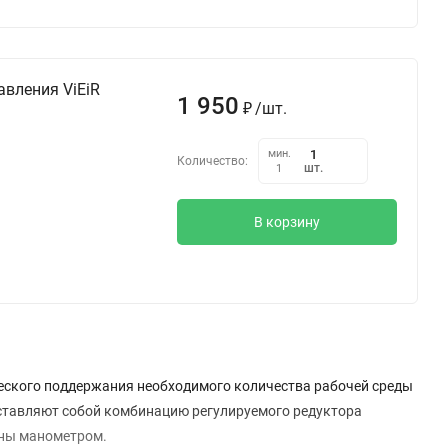
авления ViEiR
1 950
₽
/
шт.
мин.
Количество:
шт.
1
В корзину
ческого поддержания необходимого количества рабочей среды
дставляют собой комбинацию регулируемого редуктора
ены манометром.