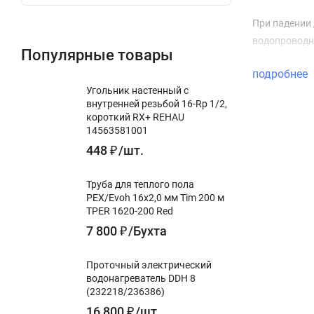
При падении 
водопроводн
Популярные товары
подробнее
Угольник настенный с
внутренней резьбой 16-Rp 1/2,
короткий RX+ REHAU
14563581001
448
₽
/
шт.
Труба для теплого пола
PEX/Evoh 16х2,0 мм Tim 200 м
TPER 1620-200 Red
7 800
₽
/
Бухта
Проточный электрический
водонагреватель DDH 8
(232218/236386)
16 800
₽
/
шт.