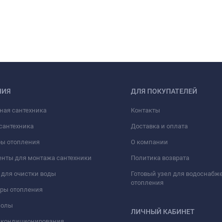
НИЯ
ДЛЯ ПОКУПАТЕЛЕЙ
ная сантехника
Контакты
сантехника
Доставка и оплата
ры отопления
О компании
нты для монтажа сантехники
Политика возврата
для очистки воды
Готовый узел для водоснабж
отопления
оры отопления
полы
ЛИЧНЫЙ КАБИНЕТ
 кондиционирования