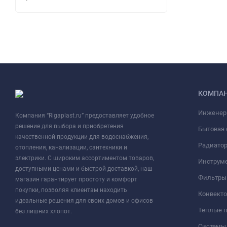
КОМПА
Инженер
Компания “Rigaplast.ru” предоставляет удобное
решение для выбора и приобретения
Бытовая 
качественной продукции для водоснабжения,
Радиато
отопления, канализации, сантехники и
электрики. С широким ассортиментом товаров,
Инструме
доступными ценами и быстрой доставкой, наш
Фильтры 
магазин гарантирует простоту и комфорт
покупки, позволяя клиентам находить
Конвект
идеальные решения для своих домов и офисов
Теплые 
без лишних хлопот.
Системы