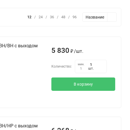
Название
12
/
24
/
36
/
48
/
96
 ВН/ВН с выходом
5 830
₽
/
шт.
мин.
Количество:
шт.
1
В корзину
 ВН/НР с выходом