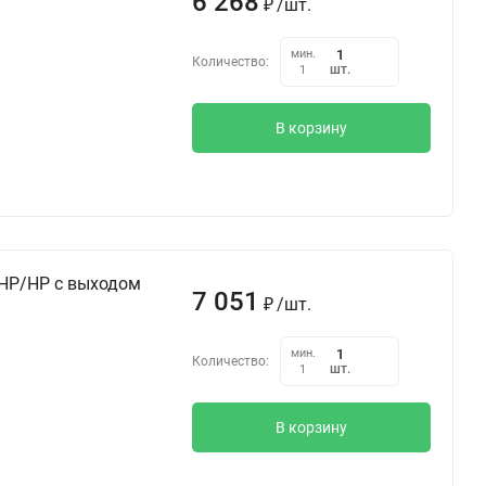
6 268
₽
/
шт.
мин.
Количество:
шт.
1
В корзину
 НР/НР с выходом
7 051
₽
/
шт.
мин.
Количество:
шт.
1
В корзину