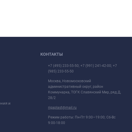
КОНТАКТЫ
+7 (495) 233-55-50; +7 (991) 241-42-00; +7
(985) 233-55-50
Москва, Новомосковский
административный округ, район
Коммунарка, ТОГК Славянский Мир, ряд Д,
28/2
ения и
rigaplast@mail.ru
Режим работы: Пн-Пт 9:00—19:00; Сб-Вс
9:00-18:00