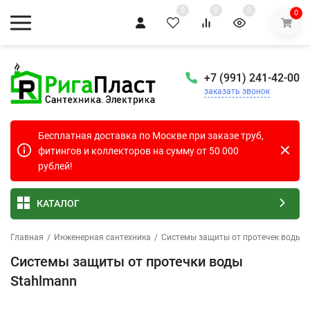
0
0
0
0
+7 (991) 241-42-00
заказать звонок
Бесплатная доставка по Москве при заказе труб,
фитингов и коллекторов на сумму от 50 000
рублей!
КАТАЛОГ
Главная
/
Инженерная сантехника
/
Системы защиты от протечек воды
/
Системы защиты от протечки воды
Stahlmann