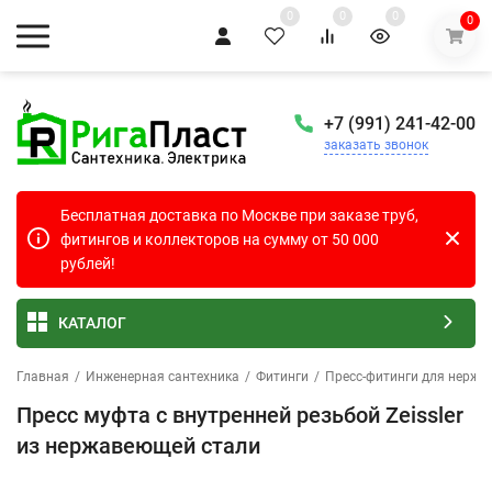
0
0
0
0
+7 (991) 241-42-00
заказать звонок
Бесплатная доставка по Москве при заказе труб,
фитингов и коллекторов на сумму от 50 000
рублей!
КАТАЛОГ
Главная
/
Инженерная сантехника
/
Фитинги
/
Пресс-фитинги для нержа
Пресс муфта с внутренней резьбой Zeissler
из нержавеющей стали