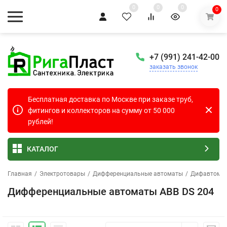
0
0
0
0
+7 (991) 241-42-00
заказать звонок
Бесплатная доставка по Москве при заказе труб,
фитингов и коллекторов на сумму от 50 000
рублей!
КАТАЛОГ
Главная
/
Электротовары
/
Дифференциальные автоматы
/
Дифавтомат
Дифференциальные автоматы ABB DS 204