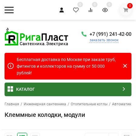
0
0
0
0
+7 (991) 241-42-00
заказать звонок
Бесплатная доставка по Москве при заказе труб,
фитингов и коллекторов на сумму от 50 000
рублей!
КАТАЛОГ
Главная
/
Инженерная сантехника
/
Отопительные котлы
/
Автоматика 
Клеммные колодки, модули