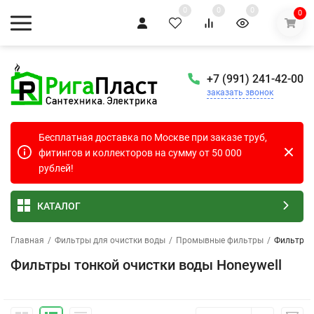
0
0
0
0
+7 (991) 241-42-00
заказать звонок
Бесплатная доставка по Москве при заказе труб,
фитингов и коллекторов на сумму от 50 000
рублей!
КАТАЛОГ
Главная
/
Фильтры для очистки воды
/
Промывные фильтры
/
Фильтры 
Фильтры тонкой очистки воды Honeywell