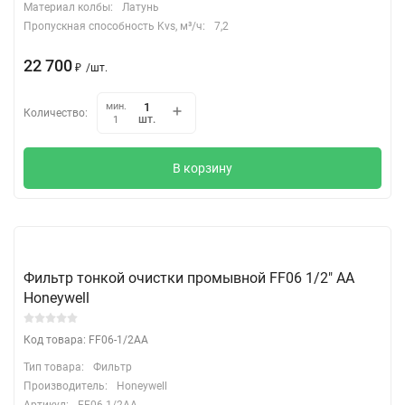
Материал колбы:
Латунь
Пропускная способность Kvs, м³/ч:
7,2
22 700
₽
/
шт.
мин.
Количество:
шт.
1
В корзину
Фильтр тонкой очистки промывной FF06 1/2" АА
Honeywell
Код товара: FF06-1/2AA
Тип товара:
Фильтр
Производитель:
Honeywell
Артикул:
FF06-1/2AA