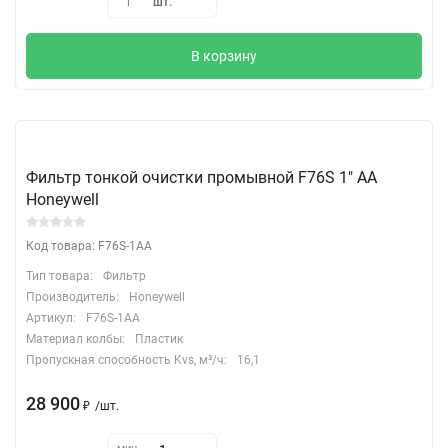
шт.
1
В корзину
Фильтр тонкой очистки промывной F76S 1" АА
Honeywell
Код товара: F76S-1AA
Тип товара:
Фильтр
Производитель:
Honeywell
Артикул:
F76S-1AA
Материал колбы:
Пластик
Пропускная способность Kvs, м³/ч:
16,1
28 900
₽
/
шт.