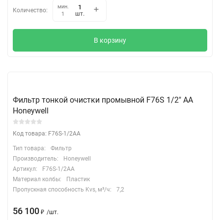
мин.
Количество:
шт.
1
В корзину
Фильтр тонкой очистки промывной F76S 1/2" АА
Honeywell
Код товара: F76S-1/2AA
Тип товара:
Фильтр
Производитель:
Honeywell
Артикул:
F76S-1/2AA
Материал колбы:
Пластик
Пропускная способность Kvs, м³/ч:
7,2
56 100
₽
/
шт.