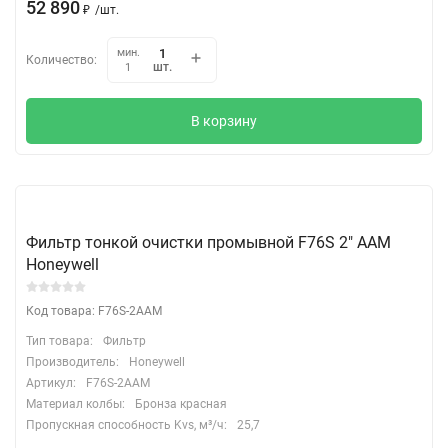
52 890
₽
/
шт.
мин.
Количество:
шт.
1
В корзину
Фильтр тонкой очистки промывной F76S 2" ААM
Honeywell
Код товара: F76S-2AAM
Тип товара:
Фильтр
Производитель:
Honeywell
Артикул:
F76S-2AAM
Материал колбы:
Бронза красная
Пропускная способность Kvs, м³/ч:
25,7