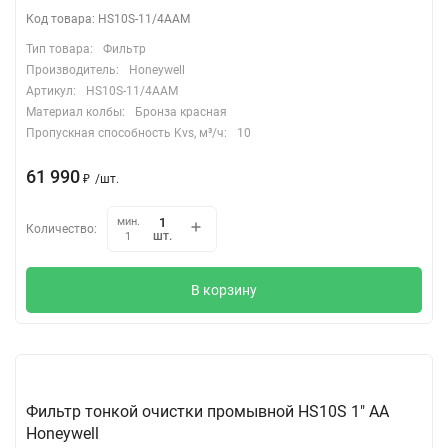
Код товара: HS10S-11/4AAM
Тип товара:
Фильтр
Производитель:
Honeywell
Артикул:
HS10S-11/4AAM
Материал колбы:
Бронза красная
Пропускная способность Kvs, м³/ч:
10
61 990
₽
/
шт.
мин.
Количество:
шт.
1
В корзину
Фильтр тонкой очистки промывной HS10S 1" АА
Honeywell