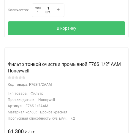
мин.
Количество:
шт.
1
В корзину
Фильтр тонкой очистки промывной F76S 1/2" ААМ
Honeywell
Код товара: F76S-1/2AAM
Тип товара:
Фильтр
Производитель:
Honeywell
Артикул:
F76S-1/2AAM
Материал колбы:
Бронза красная
Пропускная способность Kvs, м³/ч:
7,2
61 300
₽
/
шт.