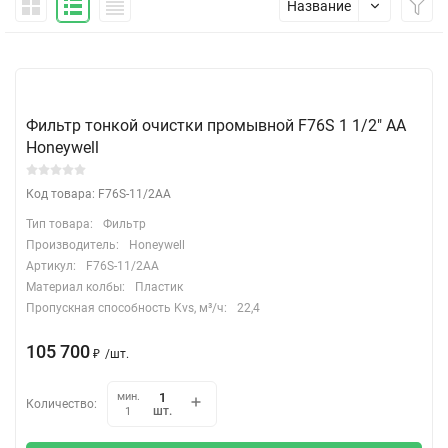
Название
Фильтр тонкой очистки промывной F76S 1 1/2" АА
Honeywell
Код товара: F76S-11/2AA
Тип товара:
Фильтр
Производитель:
Honeywell
Артикул:
F76S-11/2AA
Материал колбы:
Пластик
Пропускная способность Kvs, м³/ч:
22,4
105 700
₽
/
шт.
мин.
Количество:
шт.
1