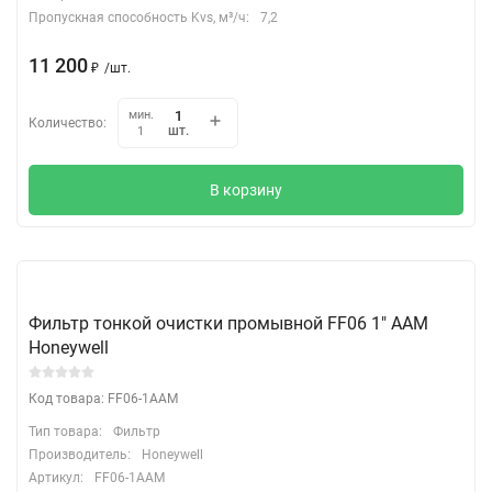
Пропускная способность Kvs, м³/ч:
7,2
11 200
₽
/
шт.
мин.
Количество:
шт.
1
В корзину
Фильтр тонкой очистки промывной FF06 1" ААМ
Honeywell
Код товара: FF06-1AAM
Тип товара:
Фильтр
Производитель:
Honeywell
Артикул:
FF06-1AAM