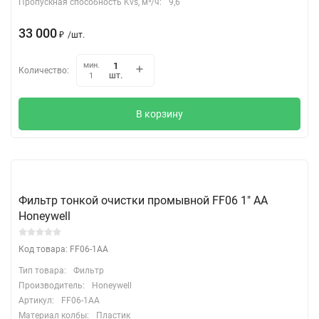
Пропускная способность Kvs, м³/ч:
9,6
33 000
₽
/
шт.
мин.
Количество:
шт.
1
В корзину
Фильтр тонкой очистки промывной FF06 1" АА
Honeywell
Код товара: FF06-1AA
Тип товара:
Фильтр
Производитель:
Honeywell
Артикул:
FF06-1AA
Материал колбы:
Пластик