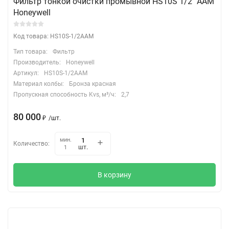
Фильтр тонкой очистки промывной HS10S 1/2" ААМ
Honeywell
Код товара: HS10S-1/2AAM
Тип товара:
Фильтр
Производитель:
Honeywell
Артикул:
HS10S-1/2AAM
Материал колбы:
Бронза красная
Пропускная способность Kvs, м³/ч:
2,7
80 000
₽
/
шт.
мин.
Количество:
шт.
1
В корзину