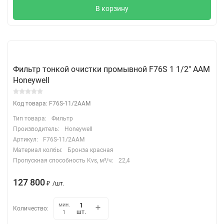
В корзину
Фильтр тонкой очистки промывной F76S 1 1/2" ААM
Honeywell
Код товара: F76S-11/2AAM
Тип товара:
Фильтр
Производитель:
Honeywell
Артикул:
F76S-11/2AAM
Материал колбы:
Бронза красная
Пропускная способность Kvs, м³/ч:
22,4
127 800
₽
/
шт.
мин.
Количество:
шт.
1