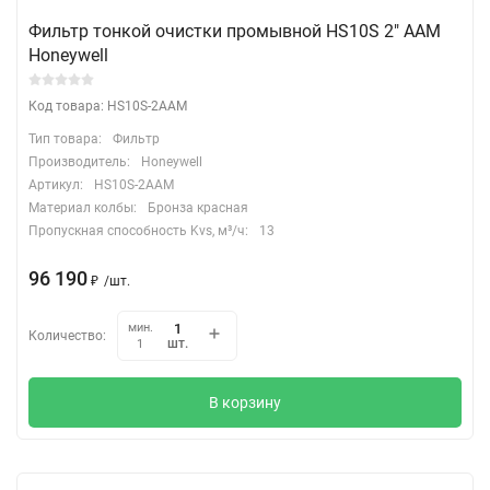
Фильтр тонкой очистки промывной HS10S 2" ААМ
Honeywell
Код товара: HS10S-2AAM
Тип товара:
Фильтр
Производитель:
Honeywell
Артикул:
HS10S-2AAM
Материал колбы:
Бронза красная
Пропускная способность Kvs, м³/ч:
13
96 190
₽
/
шт.
мин.
Количество:
шт.
1
В корзину