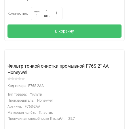
мин.
Количество:
шт.
1
В корзину
Фильтр тонкой очистки промывной F76S 2" АА
Honeywell
Код товара: F76S-2AA
Тип товара:
Фильтр
Производитель:
Honeywell
Артикул:
F76S-2AA
Материал колбы:
Пластик
Пропускная способность Kvs, м³/ч:
25,7