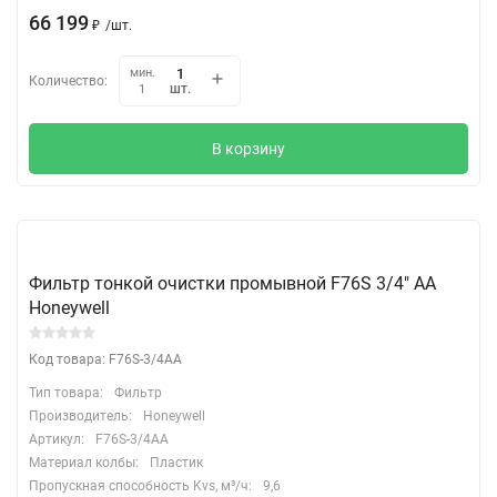
66 199
₽
/
шт.
мин.
Количество:
шт.
1
В корзину
Фильтр тонкой очистки промывной F76S 3/4" АА
Honeywell
Код товара: F76S-3/4AA
Тип товара:
Фильтр
Производитель:
Honeywell
Артикул:
F76S-3/4AA
Материал колбы:
Пластик
Пропускная способность Kvs, м³/ч:
9,6