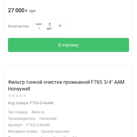
27 000
₽
/
шт.
мин.
Количество:
шт.
1
В корзину
Фильтр тонкой очистки промывной F76S 3/4" ААМ
Honeywell
Код товара: F76S-3/4AAM
Тип товара:
Фильтр
Производитель:
Honeywell
Артикул:
F76S-3/4AAM
Материал колбы:
Бронза красная