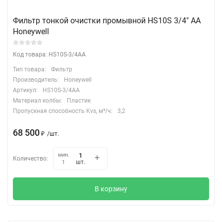
Фильтр тонкой очистки промывной HS10S 3/4" АА
Honeywell
Код товара: HS10S-3/4AA
Тип товара:
Фильтр
Производитель:
Honeywell
Артикул:
HS10S-3/4AA
Материал колбы:
Пластик
Пропускная способность Kvs, м³/ч:
3,2
68 500
₽
/
шт.
мин.
Количество:
шт.
1
В корзину