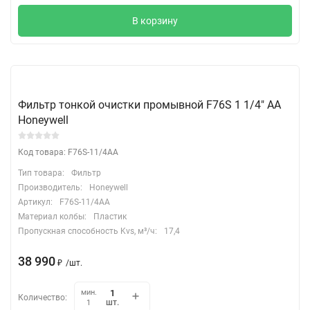
В корзину
Фильтр тонкой очистки промывной F76S 1 1/4" АА
Honeywell
Код товара: F76S-11/4AA
Тип товара:
Фильтр
Производитель:
Honeywell
Артикул:
F76S-11/4AA
Материал колбы:
Пластик
Пропускная способность Kvs, м³/ч:
17,4
38 990
₽
/
шт.
мин.
Количество:
шт.
1