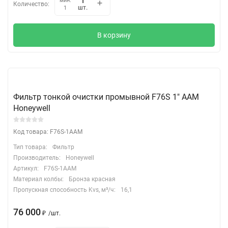
мин.
Количество:
шт.
1
В корзину
Фильтр тонкой очистки промывной F76S 1" ААM
Honeywell
Код товара: F76S-1AAM
Тип товара:
Фильтр
Производитель:
Honeywell
Артикул:
F76S-1AAM
Материал колбы:
Бронза красная
Пропускная способность Kvs, м³/ч:
16,1
76 000
₽
/
шт.