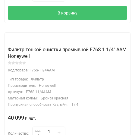
В корзину
Фильтр тонкой очистки промывной F76S 1 1/4" ААМ
Honeywell
Код товара: F76S-11/4AAM
Тип товара:
Фильтр
Производитель:
Honeywell
Артикул:
F76S-11/4AAM
Материал колбы:
Бронза красная
Пропускная способность Kvs, м³/ч:
17,4
40 099
₽
/
шт.
мин.
Количество: