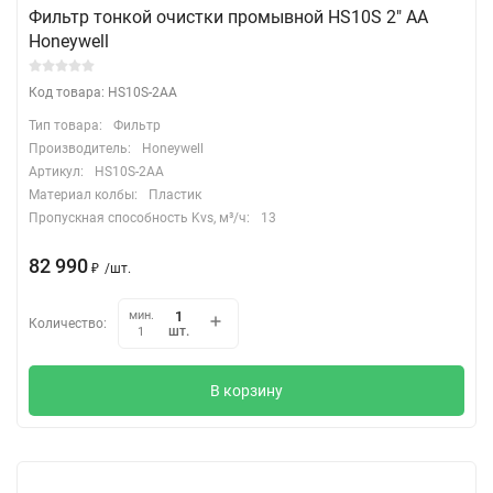
Фильтр тонкой очистки промывной HS10S 2" АА
Honeywell
Код товара: HS10S-2AA
Тип товара:
Фильтр
Производитель:
Honeywell
Артикул:
HS10S-2AA
Материал колбы:
Пластик
Пропускная способность Kvs, м³/ч:
13
82 990
₽
/
шт.
мин.
Количество:
шт.
1
В корзину