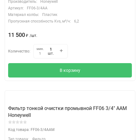
Производитель:
Honeywell
Артикул:
FF06-3/4AA
Материал колбы:
Пластик
Пропускная способность Kvs, м³/ч:
6,2
11 500
₽
/
шт.
мин.
Количество:
шт.
1
В корзину
Фильтр тонкой очистки промывной FF06 3/4" ААМ
Honeywell
Код товара: FF06-3/4AAM
Тип товара:
Фильтр