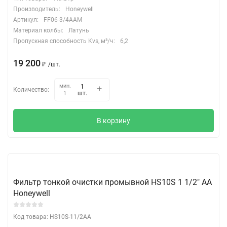
Производитель:
Honeywell
Артикул:
FF06-3/4AAM
Материал колбы:
Латунь
Пропускная способность Kvs, м³/ч:
6,2
19 200
₽
/
шт.
мин.
Количество:
шт.
1
В корзину
Фильтр тонкой очистки промывной HS10S 1 1/2" АА
Honeywell
Код товара: HS10S-11/2AA