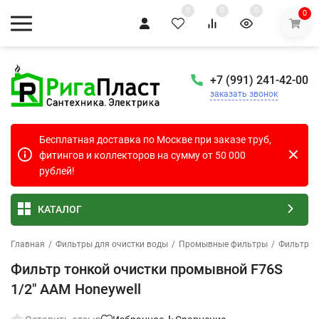
0
0
0
0
+7 (991) 241-42-00
заказать звонок
Бесплатная доставка по Москве при заказе труб,
фитингов и коллекторов на сумму от 50 000
рублей!
КАТАЛОГ
Главная
/
Фильтры для очистки воды
/
Промывные фильтры
/
Фильтры 
Фильтр тонкой очистки промывной F76S
1/2" ААМ Honeywell