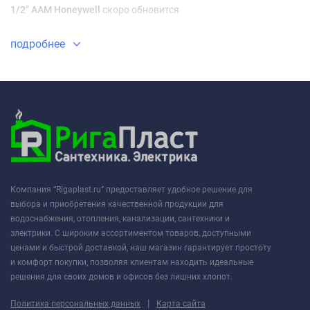
1/2" ААМ Honeywell
скоро обновится
подробнее
Компания “Rigaplast.ru” предоставляет удобное решение для
выбора и приобретения качественной продукции для
водоснабжения, отопления, канализации, сантехники и
электрики. С широким ассортиментом товаров, доступными
ценами и быстрой доставкой, наш магазин гарантирует простоту
и комфорт покупки, позволяя клиентам находить идеальные
решения для своих домов и офисов без лишних хлопот.
|
Политика персональных данных
Карта сайта