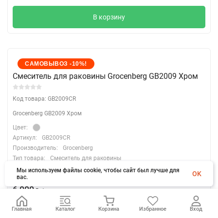
В корзину
САМОВЫВОЗ -10%!
Cмеситель для раковины Grocenberg GB2009 Хром
Код товара: GB2009CR
Grocenberg GB2009 Хром
Цвет:
Артикул:
GB2009CR
Производитель:
Grocenberg
Тип товара:
Смеситель для раковины
Вес:
3 кг
Мы используем файлы cookie, чтобы сайт был лучше для
OK
вас.
6 000
₽
/
шт.
Главная
Каталог
Корзина
Избранное
Вход
мин.
Количество: