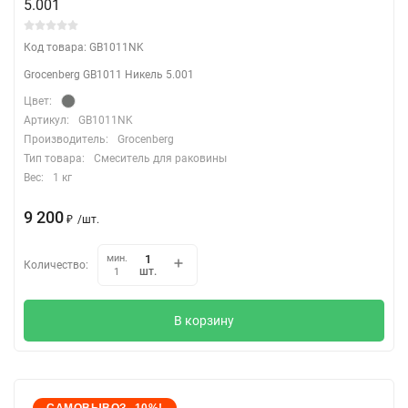
5.001
Код товара: GB1011NK
Grocenberg GB1011 Никель 5.001
Цвет:
Артикул:
GB1011NK
Производитель:
Grocenberg
Тип товара:
Смеситель для раковины
Вес:
1 кг
9 200
₽
/
шт.
мин.
Количество:
шт.
1
В корзину
САМОВЫВОЗ -10%!