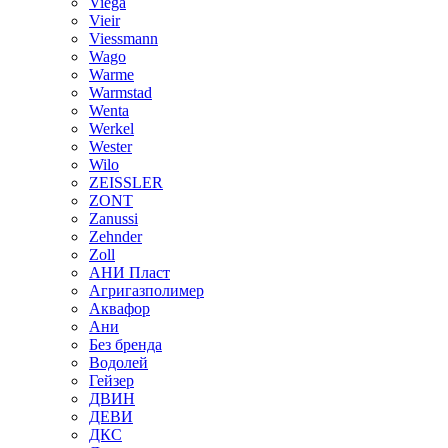
Viega
Vieir
Viessmann
Wago
Warme
Warmstad
Wenta
Werkel
Wester
Wilo
ZEISSLER
ZONT
Zanussi
Zehnder
Zoll
АНИ Пласт
Агригазполимер
Аквафор
Ани
Без бренда
Водолей
Гейзер
ДВИН
ДЕВИ
ДКС