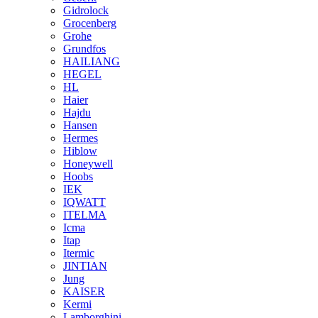
Gidrolock
Grocenberg
Grohe
Grundfos
HAILIANG
HEGEL
HL
Haier
Hajdu
Hansen
Hermes
Hiblow
Honeywell
Hoobs
IEK
IQWATT
ITELMA
Icma
Itap
Itermic
JINTIAN
Jung
KAISER
Kermi
Lamborghini