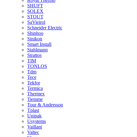
Royal Thermo
SHUFT
SOLEX
STOUT
SaVieirol
Schneider Electric
Shinhoo
Sinikon
Smart Install
Stahlmann
Strattos
TIM
TONLOS
Tdm
Tece
Tekfor
Termica
Thermex
Tiemme
Tour & Andersson
Tplast
Unipak
Usystems
Vaillant
Valtec