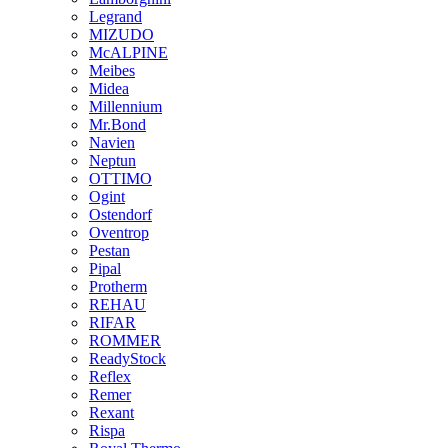
Legrand
MIZUDO
McALPINE
Meibes
Midea
Millennium
Mr.Bond
Navien
Neptun
OTTIMO
Ogint
Ostendorf
Oventrop
Pestan
Pipal
Protherm
REHAU
RIFAR
ROMMER
ReadyStock
Reflex
Remer
Rexant
Rispa