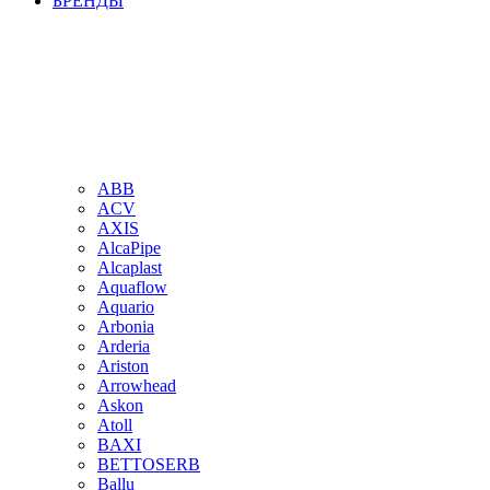
БРЕНДЫ
ABB
ACV
AXIS
AlcaPipe
Alcaplast
Aquaflow
Aquario
Arbonia
Arderia
Ariston
Arrowhead
Askon
Atoll
BAXI
BETTOSERB
Ballu