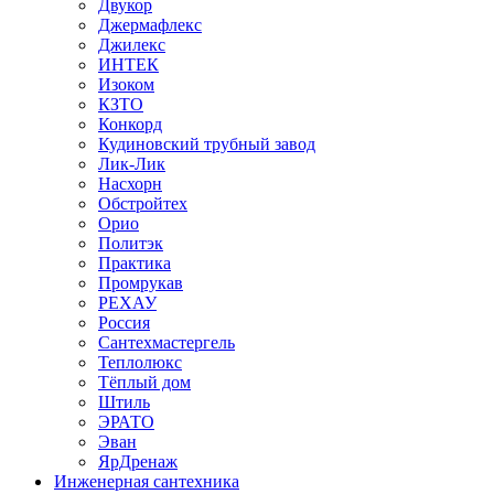
Двукор
Джермафлекс
Джилекс
ИНТЕК
Изоком
КЗТО
Конкорд
Кудиновский трубный завод
Лик-Лик
Насхорн
Обстройтех
Орио
Политэк
Практика
Промрукав
РЕХАУ
Россия
Сантехмастергель
Теплолюкс
Тёплый дом
Штиль
ЭРАТО
Эван
ЯрДренаж
Инженерная сантехника