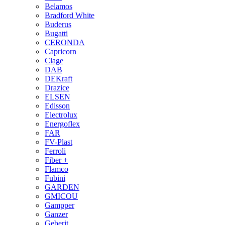
Belamos
Bradford White
Buderus
Bugatti
CERONDA
Capricorn
Clage
DAB
DEKraft
Drazice
ELSEN
Edisson
Electrolux
Energoflex
FAR
FV-Plast
Ferroli
Fiber +
Flamco
Fubini
GARDEN
GMICOU
Gampper
Ganzer
Geberit