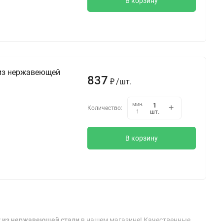
В корзину
 из нержавеющей
837
/
шт.
₽
мин.
Количество:
шт.
1
В корзину
er из нержавеющей стали
в нашем магазине! Качественные