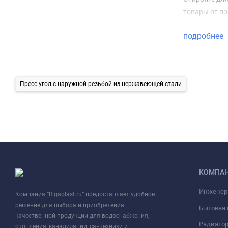
товары от пр
подробнее
Пресс угол с наружной резьбой из нержавеющей стали
КОМПА
Инженер
Компания “Rigaplast.ru” предоставляет удобное
решение для выбора и приобретения
Бытовая 
качественной продукции для водоснабжения,
Радиато
отопления, канализации, сантехники и