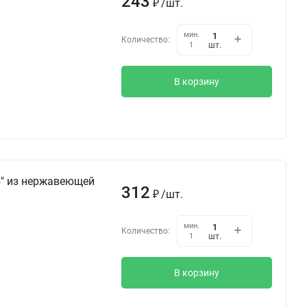
243
/
шт.
₽
мин.
Количество:
шт.
1
В корзину
4" из нержавеющей
312
/
шт.
₽
мин.
Количество:
шт.
1
В корзину