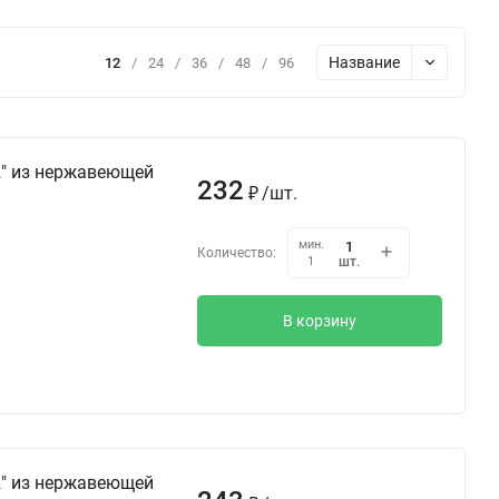
Название
12
/
24
/
36
/
48
/
96
2" из нержавеющей
232
/
шт.
₽
мин.
Количество:
шт.
1
В корзину
2" из нержавеющей