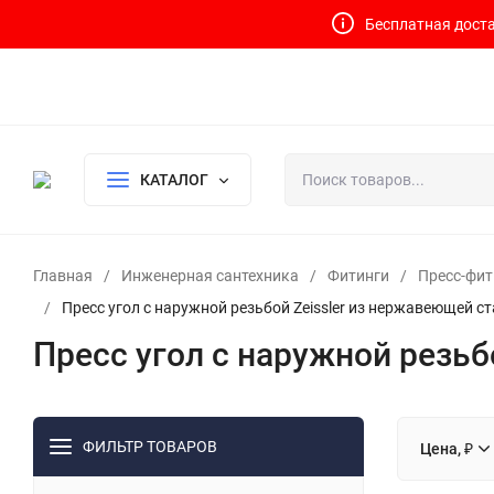
Бесплатная доста
Контакты
Доставка и оплата
О компании
Политика возврата
Готовый узел для водоснабжения и отопления
КАТАЛОГ
Главная
/
Инженерная сантехника
/
Фитинги
/
Пресс-фит
/
Пресс угол с наружной резьбой Zeissler из нержавеющей с
Пресс угол с наружной резьб
ФИЛЬТР ТОВАРОВ
Цена, ₽