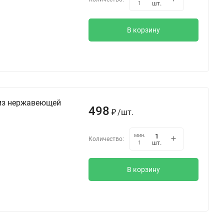
шт.
1
В корзину
 из нержавеющей
498
/
шт.
₽
мин.
Количество:
шт.
1
В корзину