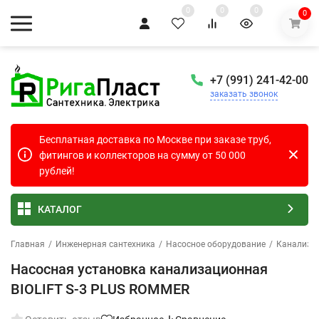
0
0
0
0
+7 (991) 241-42-00
заказать звонок
Бесплатная доставка по Москве при заказе труб,
фитингов и коллекторов на сумму от 50 000
рублей!
КАТАЛОГ
Главная
/
Инженерная сантехника
/
Насосное оборудование
/
Канализа
Насосная установка канализационная
BIOLIFT S-3 PLUS ROMMER