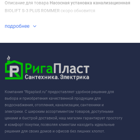
Описание для товара
Насосная установка канализационная
BIOLIFT S-3 PLUS ROMMER
скоро обновится
подробнее
Компания “Rigaplast.ru” предоставляет удобное решение для
выбора и приобретения качественной продукции для
водоснабжения, отопления, канализации, сантехники и
электрики. С широким ассортиментом товаров, доступными
ценами и быстрой доставкой, наш магазин гарантирует простоту
и комфорт покупки, позволяя клиентам находить идеальные
решения для своих домов и офисов без лишних хлопот.