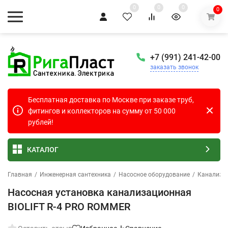
0
0
0
0
+7 (991) 241-42-00
заказать звонок
Бесплатная доставка по Москве при заказе труб,
фитингов и коллекторов на сумму от 50 000
рублей!
КАТАЛОГ
Главная
/
Инженерная сантехника
/
Насосное оборудование
/
Канализа
Насосная установка канализационная
BIOLIFT R-4 PRO ROMMER