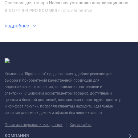
Описание для товара
Насосная установка канализационная
BIOLIFT R-4 PRO ROMMER
скоро обновится
подробнее
Компания “Rigaplast.ru” предоставляет удобное решение для
выбора и приобретения качественной продукции для
водоснабжения, отопления, канализации, сантехники и
электрики. С широким ассортиментом товаров, доступными
ценами и быстрой доставкой, наш магазин гарантирует простоту
и комфорт покупки, позволяя клиентам находить идеальные
решения для своих домов и офисов без лишних хлопот.
|
Политика персональных данных
Карта сайта
КОМПАНИЯ