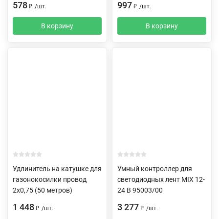
578
997
₽
/
шт.
₽
/
шт.
В корзину
В корзину
Удлинитель на катушке для
Умный контроллер для
газонокосилки провод
светодиодных лент MIX 12-
2х0,75 (50 метров)
24 В 95003/00
1 448
3 277
₽
/
шт.
₽
/
шт.