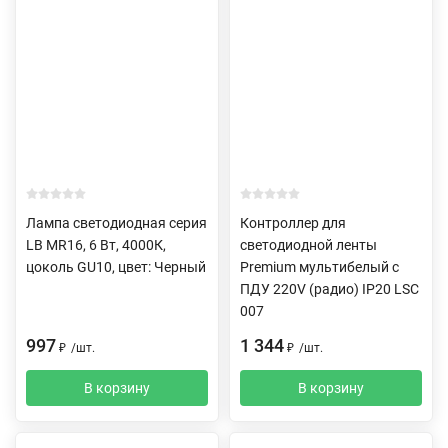
Лампа светодиодная серия
Контроллер для
LB MR16, 6 Вт, 4000К,
светодиодной ленты
цоколь GU10, цвет: Черный
Premium мультибелый с
ПДУ 220V (радио) IP20 LSC
007
997
1 344
₽
/
шт.
₽
/
шт.
В корзину
В корзину