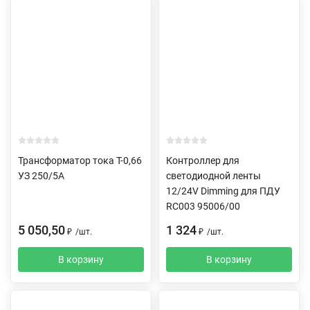
Трансформатор тока Т-0,66
Контроллер для
УЗ 250/5А
светодиодной ленты
12/24V Dimming для ПДУ
RC003 95006/00
5 050,50
1 324
₽
/
шт.
₽
/
шт.
В корзину
В корзину