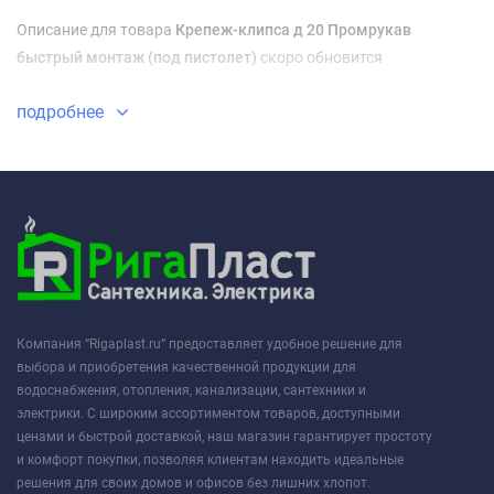
Описание для товара
Крепеж-клипса д 20 Промрукав
быстрый монтаж (под пистолет)
скоро обновится
подробнее
Компания “Rigaplast.ru” предоставляет удобное решение для
выбора и приобретения качественной продукции для
водоснабжения, отопления, канализации, сантехники и
электрики. С широким ассортиментом товаров, доступными
ценами и быстрой доставкой, наш магазин гарантирует простоту
и комфорт покупки, позволяя клиентам находить идеальные
решения для своих домов и офисов без лишних хлопот.