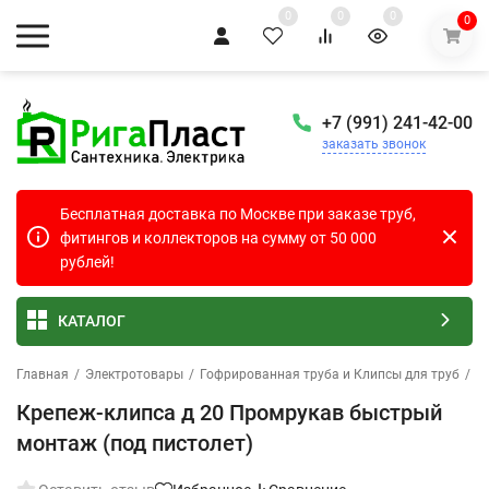
0
0
0
0
+7 (991) 241-42-00
заказать звонок
Бесплатная доставка по Москве при заказе труб,
фитингов и коллекторов на сумму от 50 000
рублей!
КАТАЛОГ
Главная
/
Электротовары
/
Гофрированная труба и Клипсы для труб
/
К
Крепеж-клипса д 20 Промрукав быстрый
монтаж (под пистолет)