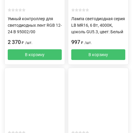
Умный контроллер для
Лампа светодиодная серия
светодиодных лент RGB 12-
LB MR16, 6 Вт, 4000К,
24 В 95002/00
цоколь GU5.3, цвет: Белый
2 370
997
₽
/
шт.
₽
/
шт.
В корзину
В корзину