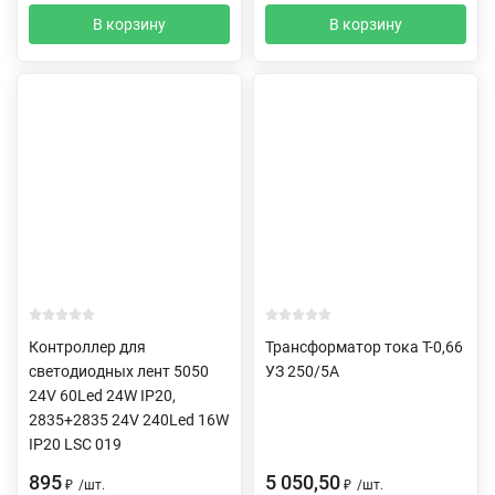
В корзину
В корзину
Контроллер для
Трансформатор тока Т-0,66
светодиодных лент 5050
УЗ 250/5А
24V 60Led 24W IP20,
2835+2835 24V 240Led 16W
IP20 LSC 019
895
5 050,50
₽
/
шт.
₽
/
шт.