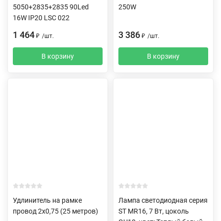
5050+2835+2835 90Led
250W
16W IP20 LSC 022
1 464
3 386
₽
/
шт.
₽
/
шт.
В корзину
В корзину
Удлинитель на рамке
Лампа светодиодная серия
провод 2х0,75 (25 метров)
ST MR16, 7 Вт, цоколь