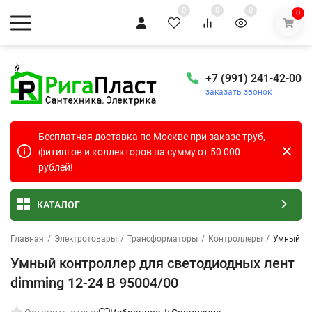
0
0
0
0
+7 (991) 241-42-00
заказать звонок
Бесплатная доставка по Москве при заказе труб,
фитингов и коллекторов на сумму от 50 000
рублей!
КАТАЛОГ
Главная
/
Электротовары
/
Трансформаторы
/
Контроллеры
/
Умный ко
Умный контроллер для светодиодных лент
dimming 12-24 В 95004/00