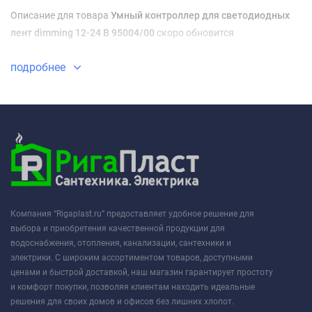
Описание для товара
Умный контроллер для светодиодных
лент dimming 12-24 В 95004/00
скоро обновится
подробнее
Компания “Rigaplast.ru” предоставляет удобное решение для
выбора и приобретения качественной продукции для
водоснабжения, отопления, канализации, сантехники и
электрики. С широким ассортиментом товаров, доступными
ценами и быстрой доставкой, наш магазин гарантирует простоту
и комфорт покупки, позволяя клиентам находить идеальные
решения для своих домов и офисов без лишних хлопот.