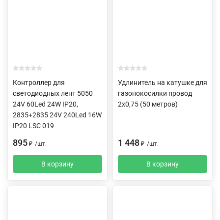
Контроллер для
Удлинитель на катушке для
светодиодных лент 5050
газонокосилки провод
24V 60Led 24W IP20,
2х0,75 (50 метров)
2835+2835 24V 240Led 16W
IP20 LSC 019
895
1 448
₽
/
шт.
₽
/
шт.
В корзину
В корзину