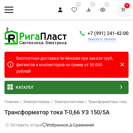
0
0
0
0
+7 (991) 241-42-00
заказать звонок
Бесплатная доставка по Москве при заказе труб,
фитингов и коллекторов на сумму от 50 000
рублей!
КАТАЛОГ
Главная
/
Электротовары
/
Электросчетчики
/
Трансформаторы тока
/
Трансформатор тока Т-0,66 УЗ 150/5А
Оставить отзыв
Избранное
Сравнение