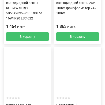
светодиодной ленты
светодиодной ленты 24V
RGBWW c ПДУ
100W Трансформатор 24V
5050+2835+2835 90Led
100W
16W IP20 LSC 022
1 464
1 863
₽
/
шт.
₽
/
шт.
В корзину
В корзину
Контроллер для
Электронный