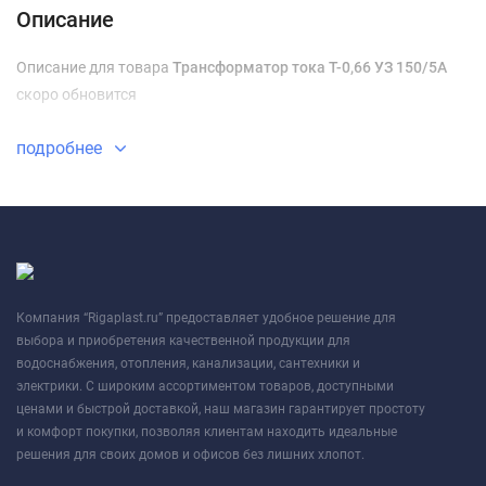
Описание
Описание для товара
Трансформатор тока Т-0,66 УЗ 150/5А
скоро обновится
подробнее
Компания “Rigaplast.ru” предоставляет удобное решение для
выбора и приобретения качественной продукции для
водоснабжения, отопления, канализации, сантехники и
электрики. С широким ассортиментом товаров, доступными
ценами и быстрой доставкой, наш магазин гарантирует простоту
и комфорт покупки, позволяя клиентам находить идеальные
решения для своих домов и офисов без лишних хлопот.