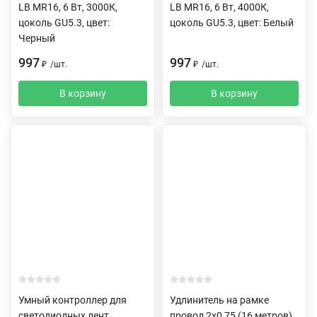
LB MR16, 6 Вт, 3000К,
LB MR16, 6 Вт, 4000К,
цоколь GU5.3, цвет:
цоколь GU5.3, цвет: Белый
Черный
997
997
₽
/
шт.
₽
/
шт.
В корзину
В корзину
Умный контроллер для
Удлинитель на рамке
светодиодных лент
провод 2х0,75 (16 метров)