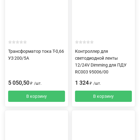
Трансформатор тока Т-0,66
Контроллер для
УЗ 200/5А
светодиодной ленты
12/24V Dimming для ПДУ
RC003 95006/00
5 050,50
1 324
₽
/
шт.
₽
/
шт.
В корзину
В корзину