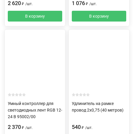
2 620
1 076
₽
/
шт.
₽
/
шт.
В корзину
В корзину
Умный контроллер для
Удлинитель на рамке
светодиодных лент RGB 12-
провод 2х0,75 (40 метров)
24 В 95002/00
2 370
540
₽
/
шт.
₽
/
шт.