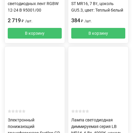
светодиодных лент RGBW
ST MR16, 7 Вт, цоколь
12-24 В 95001/00
GU5.3, цвет: Теплый белый
2 719
384
₽
/
шт.
₽
/
шт.
В корзину
В корзину
Электронный
Лампа светодиодная
понижающий
диммируемая серия LB
трансформатор Svetlon GD-
MR16, 6 Вт, 4000К, цоколь