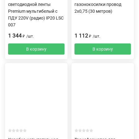
светодиодной ленты
газонокосилки провод
Premium мультибелый с
2х0,75 (30 метров)
ПДУ 220V (радио) IP20 LSC
007
1 344
1 112
₽
/
шт.
₽
/
шт.
В корзину
В корзину