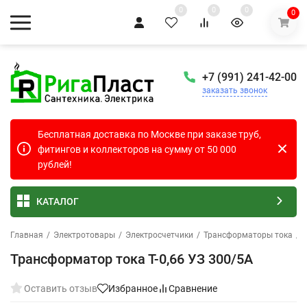
0
0
0
0
+7 (991) 241-42-00
заказать звонок
Бесплатная доставка по Москве при заказе труб,
фитингов и коллекторов на сумму от 50 000
рублей!
КАТАЛОГ
Главная
/
Электротовары
/
Электросчетчики
/
Трансформаторы тока
/
Трансформатор тока Т-0,66 УЗ 300/5А
Оставить отзыв
Избранное
Сравнение