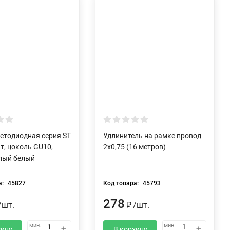
етодиодная серия ST
Удлинитель на рамке провод
Вт, цоколь GU10,
2х0,75 (16 метров)
плый белый
а:
45827
Код товара:
45793
278
/
шт.
₽
/
шт.
мин.
мин.
зину
В корзину