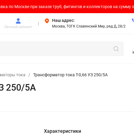
вка по Москве при заказе труб, фитингов и коллекторов на сумму о
Наш адрес:
Москва, ТОГК Славянский Мир, ряд Д, 28/2
Личный кабинет
маторы тока
/
Трансформатор тока Т-0,66 УЗ 250/5А
З 250/5А
Характеристики