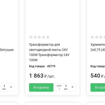
Трансформатор для
Удлините
 Бегущая
светодиодной ленты 24V
2х0,75 (4
100W Трансформатор 24V
100W
Код товара:
45779
Код товар
1 863
540
₽
/
шт.
₽
.
мин.
В корзину
В кор
шт.
шт.
1