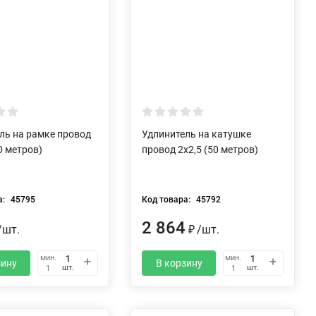
ль на рамке провод
Удлинитель на катушке
0 метров)
провод 2х2,5 (50 метров)
а:
45795
Код товара:
45792
2 864
/
шт.
₽
/
шт.
мин.
мин.
зину
В корзину
шт.
шт.
1
1