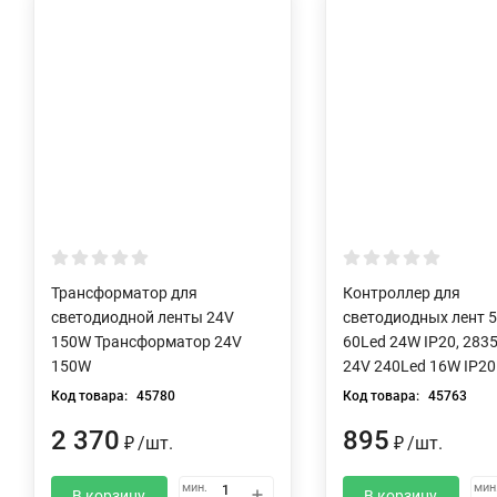
Трансформатор для
Контроллер для
светодиодной ленты 24V
светодиодных лент 
150W Трансформатор 24V
60Led 24W IP20, 283
150W
24V 240Led 16W IP20
Код товара:
45780
Код товара:
45763
2 370
895
₽
/
шт.
₽
/
шт.
мин.
мин
В корзину
В корзину