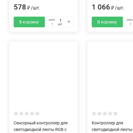
578
1 066
₽
/
шт.
₽
/
шт.
мин.
мин
В корзину
В корзину
шт.
1
1
Сенсорный контроллер для
Контроллер для
светодиодной ленты RGB с
светодиодной лент