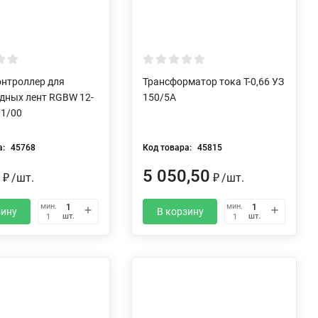
нтроллер для
Трансформатор тока Т-0,66 УЗ
дных лент RGBW 12-
150/5А
01/00
а:
45768
Код товара:
45815
9
5 050,50
₽
/
шт.
₽
/
шт.
мин.
мин.
зину
В корзину
шт.
шт.
1
1