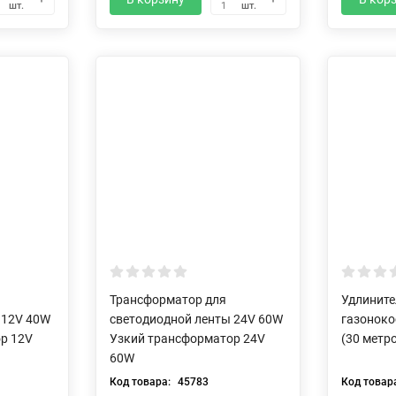
шт.
шт.
1
Трансформатор для
Удлините
 12V 40W
светодиодной ленты 24V 60W
газоноко
р 12V
Узкий трансформатор 24V
(30 метр
60W
Код товара:
45783
Код товар