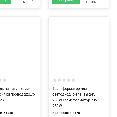
шт.
шт.
1
1
ль на катушке для
Трансформатор для
силки провод 2х0,75
светодиодной ленты 24V
ов)
250W Трансформатор 24V
250W
а:
45788
Код товара:
45781