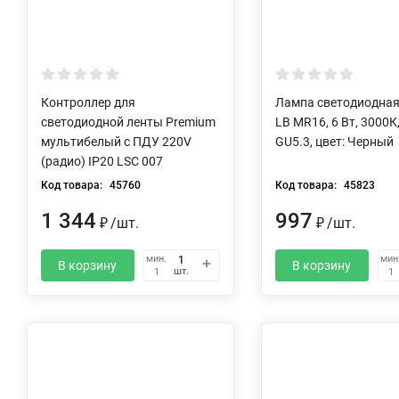
Контроллер для
Лампа светодиодная
светодиодной ленты Premium
LB MR16, 6 Вт, 3000К
мультибелый с ПДУ 220V
GU5.3, цвет: Черный
(радио) IP20 LSC 007
Код товара:
45760
Код товара:
45823
1 344
997
₽
/
шт.
₽
/
шт.
мин.
мин
В корзину
В корзину
шт.
1
1