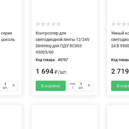
 серия
Контроллер для
Умный ко
, цоколь
светодиодной ленты 12/24V
светодио
Dimming для ПДУ RC003
24 В 950
95005/00
Код товара:
45757
Код товар
1 694
2 71
₽
/
шт.
.
мин.
В корзину
В кор
шт.
шт.
1