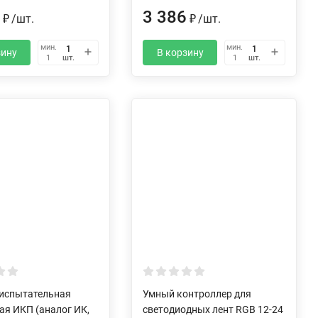
2
3 386
₽
/
шт.
₽
/
шт.
мин.
мин.
зину
В корзину
шт.
шт.
1
1
 испытательная
Умный контроллер для
ая ИКП (аналог ИК,
светодиодных лент RGB 12-24