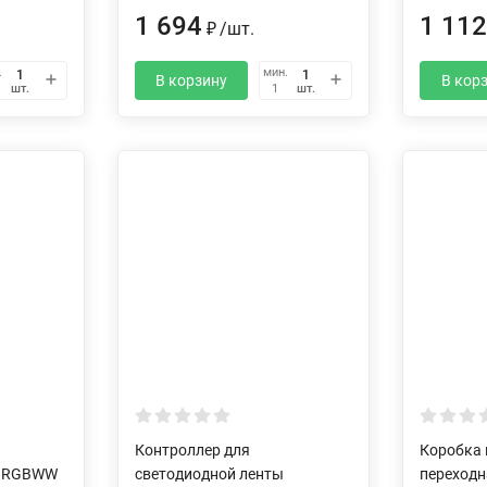
1 694
1 11
₽
/
шт.
.
мин.
В корзину
В кор
шт.
шт.
1
Контроллер для
Коробка
ы RGBWW
светодиодной ленты
переходн