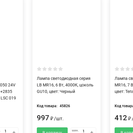
Лампа светодиодная серия
Лампа св
5050 24V
LB MR16, 6 Вт, 4000К, цоколь
MR16, 7 
5+2835
GU10, цвет: Черный
цвет: Те
 LSC 019
Код товара:
45826
Код товар
997
412
₽
/
шт.
₽
.
мин.
В корзину
В кор