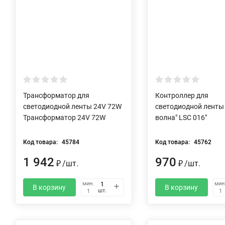
Трансформатор для
Контроллер для
светодиодной ленты 24V 72W
светодиодной ленты
Трансформатор 24V 72W
волна" LSC 016"
Код товара:
45784
Код товара:
45762
1 942
970
₽
/
шт.
₽
/
шт.
мин.
мин
В корзину
В корзину
шт.
1
1