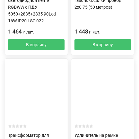
светодиодной ленты
газонокосилки провод
RGBWW c ПДУ
2х0,75 (50 метров)
5050+2835+2835 90Led
16W IP20 LSC 022
1 464
1 448
₽
/
шт.
₽
/
шт.
В корзину
В корзину
Трансформатор для
Удлинитель на рамке