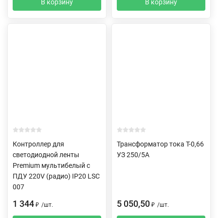
В корзину
В корзину
Контроллер для
Трансформатор тока Т-0,66
светодиодной ленты
УЗ 250/5А
Premium мультибелый с
ПДУ 220V (радио) IP20 LSC
007
1 344
5 050,50
₽
/
шт.
₽
/
шт.