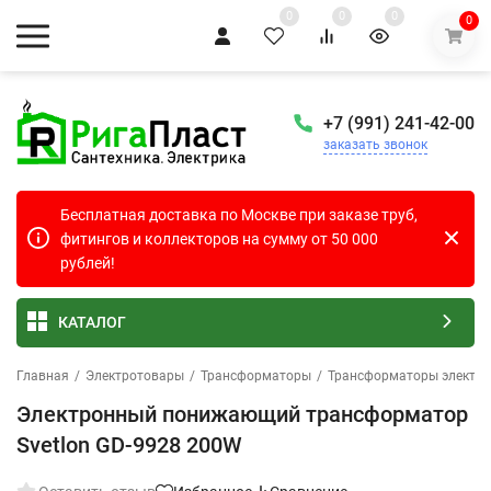
0
0
0
0
+7 (991) 241-42-00
заказать звонок
Бесплатная доставка по Москве при заказе труб,
фитингов и коллекторов на сумму от 50 000
рублей!
КАТАЛОГ
Главная
/
Электротовары
/
Трансформаторы
/
Трансформаторы электрон
Электронный понижающий трансформатор
Svetlon GD-9928 200W