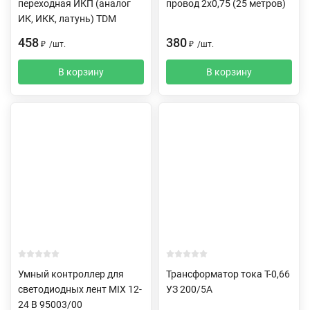
переходная ИКП (аналог
провод 2х0,75 (25 метров)
ИК, ИКК, латунь) TDM
458
380
₽
/
шт.
₽
/
шт.
В корзину
В корзину
Умный контроллер для
Трансформатор тока Т-0,66
светодиодных лент MIX 12-
УЗ 200/5А
24 В 95003/00