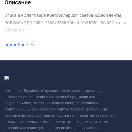
Описание
Описание для товара
Контроллер для светодиодной ленты
RGBWW c ПДУ 5050+2835+2835 90Led 16W IP20 LSC 022
скоро
обновится
подробнее
Компания “Rigaplast.ru” предоставляет удобное решение для
выбора и приобретения качественной продукции для
водоснабжения, отопления, канализации, сантехники и
электрики. С широким ассортиментом товаров, доступными
ценами и быстрой доставкой, наш магазин гарантирует простоту
и комфорт покупки, позволяя клиентам находить идеальные
решения для своих домов и офисов без лишних хлопот.