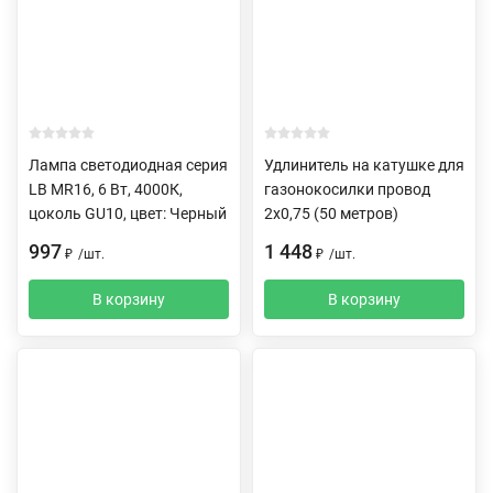
Лампа светодиодная серия
Удлинитель на катушке для
LB MR16, 6 Вт, 4000К,
газонокосилки провод
цоколь GU10, цвет: Черный
2х0,75 (50 метров)
997
1 448
₽
/
шт.
₽
/
шт.
В корзину
В корзину