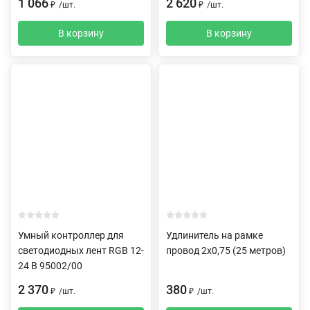
1 066
2 620
₽
/
шт.
₽
/
шт.
В корзину
В корзину
Умный контроллер для
Удлинитель на рамке
светодиодных лент RGB 12-
провод 2х0,75 (25 метров)
24 В 95002/00
2 370
380
₽
/
шт.
₽
/
шт.