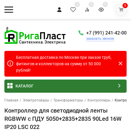
0
0
0
0
+7 (991) 241-42-00
заказать звонок
Бесплатная доставка по Москве при заказе труб,
фитингов и коллекторов на сумму от 50 000
рублей!
КАТАЛОГ
Главная
/
Электротовары
/
Трансформаторы
/
Контроллеры
/
Контролл
Контроллер для светодиодной ленты
RGBWW c ПДУ 5050+2835+2835 90Led 16W
IP20 LSC 022