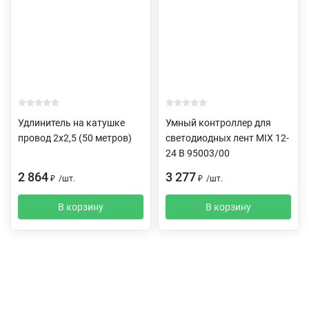
Удлинитель на катушке
Умный контроллер для
провод 2х2,5 (50 метров)
светодиодных лент MIX 12-
24 В 95003/00
2 864
3 277
₽
/
шт.
₽
/
шт.
В корзину
В корзину
Описание
Характеристики
Отзывы (0)
Доставка и оплата