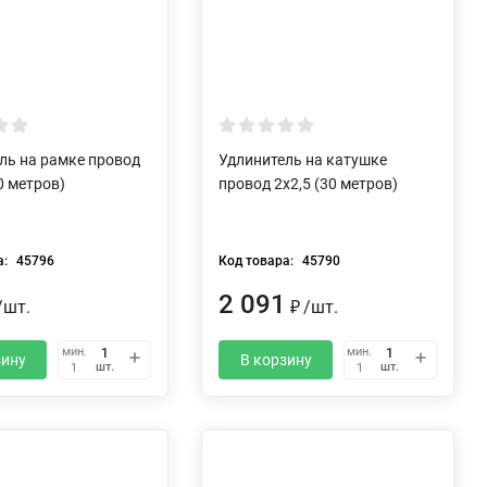
ль на рамке провод
Удлинитель на катушке
0 метров)
провод 2х2,5 (30 метров)
а:
45796
Код товара:
45790
2 091
/
шт.
/
шт.
₽
мин.
мин.
зину
В корзину
шт.
шт.
1
1