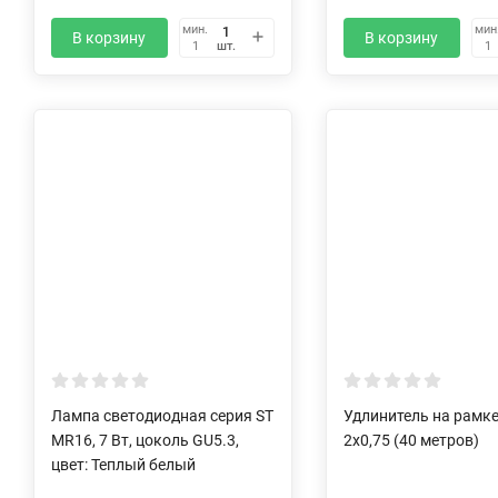
мин.
мин
В корзину
В корзину
шт.
1
1
Лампа светодиодная серия ST
Удлинитель на рамк
MR16, 7 Вт, цоколь GU5.3,
2х0,75 (40 метров)
цвет: Теплый белый