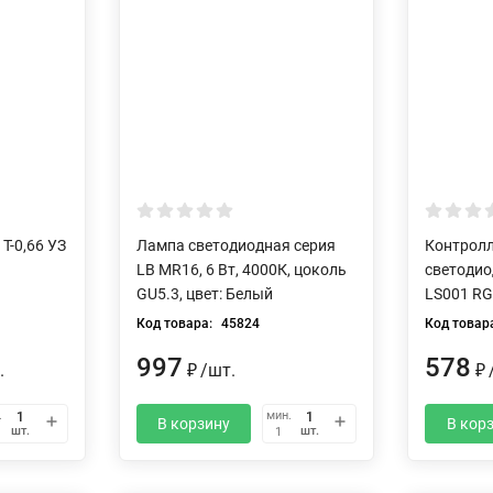
Т-0,66 УЗ
Лампа светодиодная серия
Контролл
LB MR16, 6 Вт, 4000К, цоколь
светодио
GU5.3, цвет: Белый
LS001 RG
Код товара:
45824
Код товар
997
578
.
/
шт.
₽
₽
.
мин.
В корзину
В кор
шт.
шт.
1