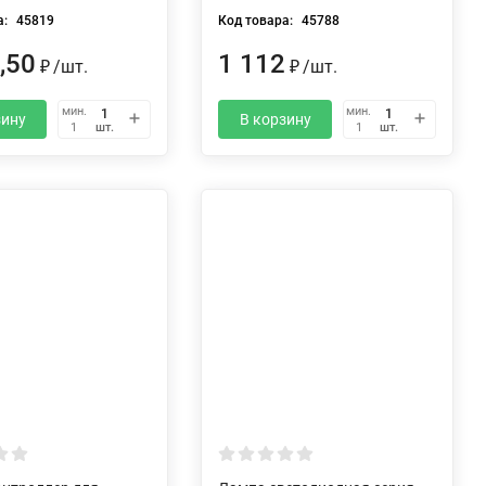
а:
45819
Код товара:
45788
,50
1 112
/
шт.
/
шт.
₽
₽
мин.
мин.
зину
В корзину
шт.
шт.
1
1