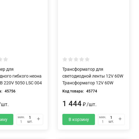
ер для
Трансформатор для
дного гибкого неона
светодиодной ленты 12V 60W
B 220V 5050 LSC 004
Трансформатор 12V 60W
а:
45756
Код товара:
45774
1 444
/
шт.
/
шт.
₽
мин.
мин.
зину
В корзину
шт.
шт.
1
1