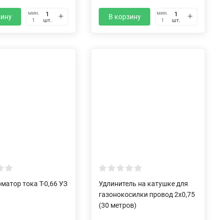
мин.
мин.
зину
В корзину
шт.
шт.
1
1
матор тока Т-0,66 УЗ
Удлинитель на катушке для
газонокосилки провод 2х0,75
(30 метров)