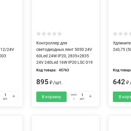
Контроллер для
Удлините
 12/24V
светодиодных лент 5050 24V
2х0,75 (5
003
60Led 24W IP20, 2835+2835
24V 240Led 16W IP20 LSC 019
Код товара:
45763
Код товар
895
642
/
шт.
₽
₽
.
мин.
В корзину
В кор
шт.
шт.
1