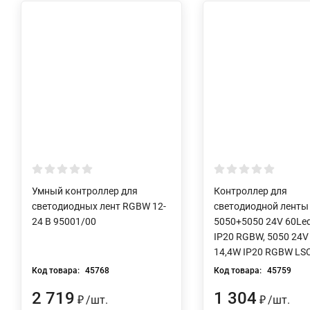
Умный контроллер для
Контроллер для
светодиодных лент RGBW 12-
светодиодной ленты
24 В 95001/00
5050+5050 24V 60Le
IP20 RGBW, 5050 24V
14,4W IP20 RGBW LS
Код товара:
45768
Код товара:
45759
2 719
1 304
/
шт.
/
шт.
₽
₽