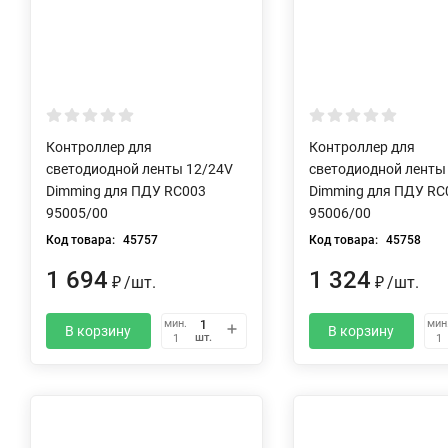
Контроллер для
Контроллер для
светодиодной ленты 12/24V
светодиодной ленты
Dimming для ПДУ RC003
Dimming для ПДУ RC
95005/00
95006/00
Код товара:
45757
Код товара:
45758
1 694
1 324
/
шт.
/
шт.
₽
₽
мин.
мин
В корзину
В корзину
шт.
1
1