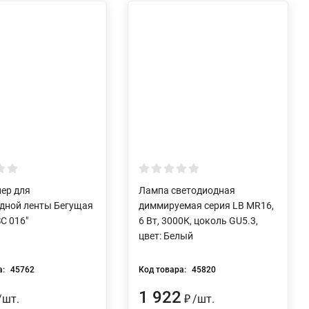
ер для
Лампа светодиодная
дной ленты Бегущая
диммируемая серия LB MR16,
SC 016"
6 Вт, 3000К, цоколь GU5.3,
цвет: Белый
а:
45762
Код товара:
45820
1 922
/
шт.
/
шт.
₽