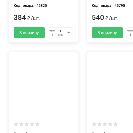
Код товара:
45825
Код товара:
45795
384
540
/
шт.
/
шт.
₽
₽
мин.
мин
В корзину
В корзину
шт.
1
1