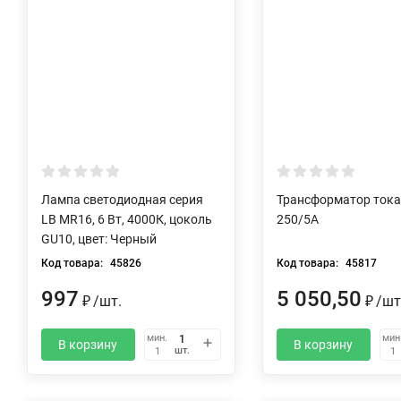
Лампа светодиодная серия
Трансформатор тока 
LB MR16, 6 Вт, 4000К, цоколь
250/5А
GU10, цвет: Черный
Код товара:
45826
Код товара:
45817
997
5 050,50
/
шт.
/
шт
₽
₽
мин.
мин
В корзину
В корзину
шт.
1
1