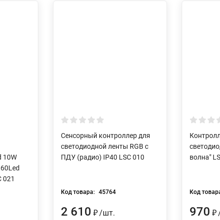
Сенсорный контроллер для
Контролл
светодиодной ленты RGB с
светодио
d 10W
ПДУ (радио) IP40 LSC 010
волна" L
 60Led
C 021
Код товара:
45764
Код товар
2 610
970
/
шт.
₽
₽