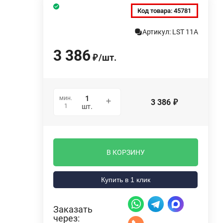
Код товара:
45781
Артикул: LST 11A
3 386
/
шт.
₽
мин.
3 386
₽
1
шт.
В КОРЗИНУ
Купить в 1 клик
Заказать
через: