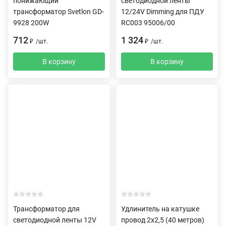
понижающий
светодиодной ленты
трансформатор Svetlon GD-
12/24V Dimming для ПДУ
9928 200W
RC003 95006/00
712
1 324
₽
/
шт.
₽
/
шт.
В корзину
В корзину
Трансформатор для
Удлинитель на катушке
светодиодной ленты 12V
провод 2х2,5 (40 метров)