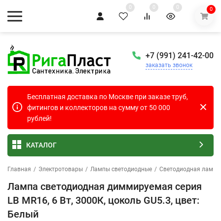
0
0
0
0
+7 (991) 241-42-00
заказать звонок
Бесплатная доставка по Москве при заказе труб,
фитингов и коллекторов на сумму от 50 000
рублей!
КАТАЛОГ
Главная
/
Электротовары
/
Лампы светодиодные
/
Светодиодная лампа
Лампа светодиодная диммируемая серия
LB MR16, 6 Вт, 3000К, цоколь GU5.3, цвет:
Белый