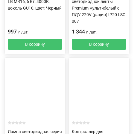
LB MR16, 6 Вт, 4000К,
светодиодной ленты
цоколь GU10, цвет: Черный
Premium мультибелый с
ПДУ 220V (радио) IP20 LSC
007
997
1 344
₽
/
шт.
₽
/
шт.
В корзину
В корзину
Лампа светодиодная серия
Контроллер для