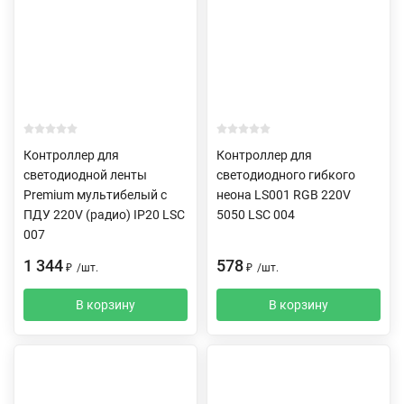
Контроллер для
Контроллер для
светодиодной ленты
светодиодного гибкого
Premium мультибелый с
неона LS001 RGB 220V
ПДУ 220V (радио) IP20 LSC
5050 LSC 004
007
1 344
578
₽
/
шт.
₽
/
шт.
В корзину
В корзину