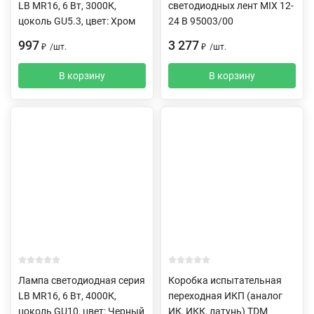
LB MR16, 6 Вт, 3000К,
светодиодных лент MIX 12-
цоколь GU5.3, цвет: Хром
24 В 95003/00
997
3 277
₽
/
шт.
₽
/
шт.
В корзину
В корзину
Лампа светодиодная серия
Коробка испытательная
LB MR16, 6 Вт, 4000К,
переходная ИКП (аналог
цоколь GU10, цвет: Черный
ИК, ИКК, латунь) TDM