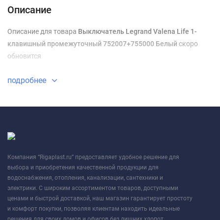
Описание
Описание для товара
Выключатель Legrand Valena Life 1-
клавишный промежуточный 752007+755000 Белый
скоро
обновится
подробнее
Компания “Rigaplast.ru” предоставляет удобное решение для
выбора и приобретения качественной продукции для
водоснабжения, отопления, канализации, сантехники и
электрики. С широким ассортиментом товаров, доступными
ценами и быстрой доставкой, наш магазин гарантирует простоту
и комфорт покупки, позволяя клиентам находить идеальные
решения для своих домов и офисов без лишних хлопот.