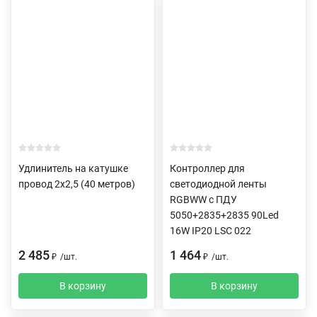
Удлинитель на катушке
Контроллер для
провод 2х2,5 (40 метров)
светодиодной ленты
RGBWW c ПДУ
5050+2835+2835 90Led
16W IP20 LSC 022
2 485
1 464
₽
/
шт.
₽
/
шт.
В корзину
В корзину