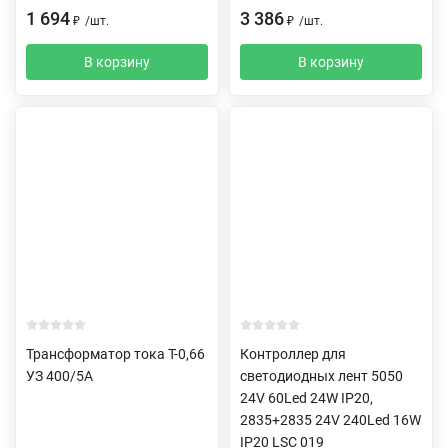
1 694
3 386
₽
/
шт.
₽
/
шт.
В корзину
В корзину
Трансформатор тока Т-0,66
Контроллер для
УЗ 400/5А
светодиодных лент 5050
24V 60Led 24W IP20,
2835+2835 24V 240Led 16W
IP20 LSC 019