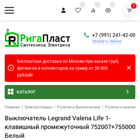
0
0
0
0
+7 (991) 241-42-00
заказать звонок
Бесплатная доставка по Москве при заказе труб,
фитингов и коллекторов на сумму от 50 000
рублей!
КАТАЛОГ
Главная
/
Электротовары
/
Розетки и Выключатели
/
Розетки и выключа
Выключатель Legrand Valena Life 1-
клавишный промежуточный 752007+755000
Белый