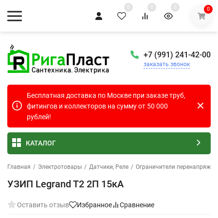
0
0
0
0
+7 (991) 241-42-00
заказать звонок
Бесплатная доставка по Москве при заказе труб,
фитингов и коллекторов на сумму от 50 000
рублей!
КАТАЛОГ
Главная
/
Электротовары
/
Датчики, Реле
/
Ограничители перенапряжен
УЗИП Legrand T2 2П 15кА
Оставить отзыв
Избранное
Сравнение