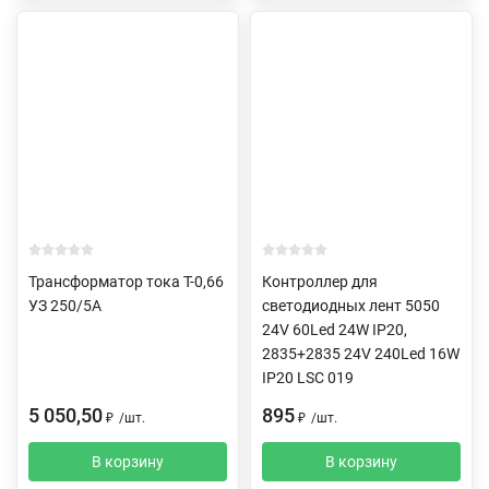
Трансформатор тока Т-0,66
Контроллер для
УЗ 250/5А
светодиодных лент 5050
24V 60Led 24W IP20,
2835+2835 24V 240Led 16W
IP20 LSC 019
5 050,50
895
₽
/
шт.
₽
/
шт.
В корзину
В корзину