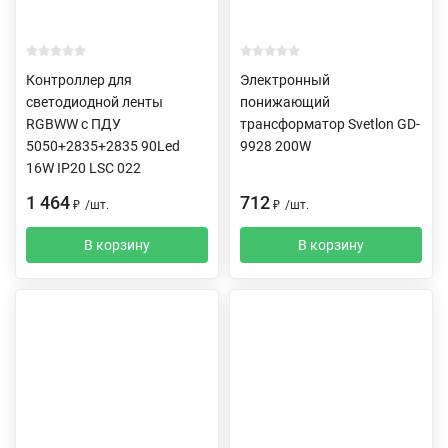
Контроллер для
Электронный
светодиодной ленты
понижающий
RGBWW c ПДУ
трансформатор Svetlon GD-
5050+2835+2835 90Led
9928 200W
16W IP20 LSC 022
1 464
712
₽
/
шт.
₽
/
шт.
В корзину
В корзину