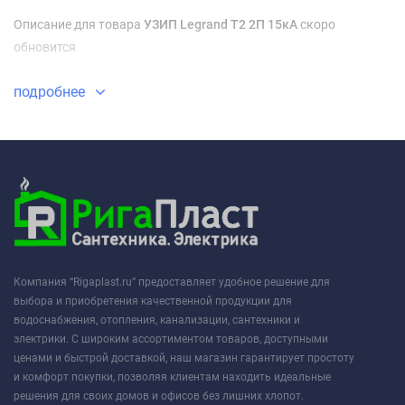
Описание для товара
УЗИП Legrand T2 2П 15кА
скоро
обновится
подробнее
Компания “Rigaplast.ru” предоставляет удобное решение для
выбора и приобретения качественной продукции для
водоснабжения, отопления, канализации, сантехники и
электрики. С широким ассортиментом товаров, доступными
ценами и быстрой доставкой, наш магазин гарантирует простоту
и комфорт покупки, позволяя клиентам находить идеальные
решения для своих домов и офисов без лишних хлопот.