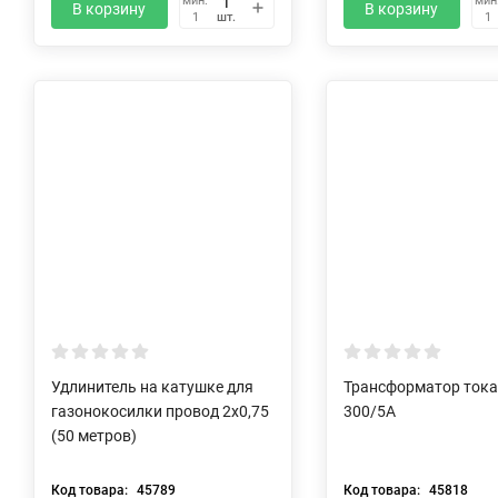
мин.
мин
В корзину
В корзину
шт.
1
1
Удлинитель на катушке для
Трансформатор тока 
газонокосилки провод 2х0,75
300/5А
(50 метров)
Код товара:
45789
Код товара:
45818