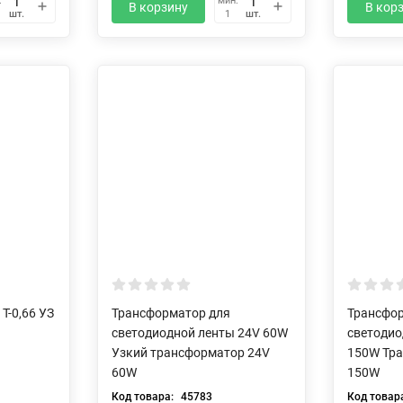
.
мин.
В корзину
В кор
шт.
шт.
1
Т-0,66 УЗ
Трансформатор для
Трансфо
светодиодной ленты 24V 60W
светодио
Узкий трансформатор 24V
150W Тр
60W
150W
Код товара:
45783
Код товар