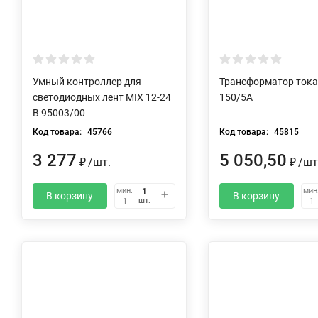
Умный контроллер для
Трансформатор тока 
светодиодных лент MIX 12-24
150/5А
В 95003/00
Код товара:
45766
Код товара:
45815
3 277
5 050,50
₽
/
шт.
₽
/
шт
мин.
мин
В корзину
В корзину
шт.
1
1