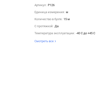
Артикул:
P126
Единица измерения:
м
Количество в бухте:
15 м
С протяжкой:
Да
Температура эксплуатации:
-40 С до +45 С
Смотреть все