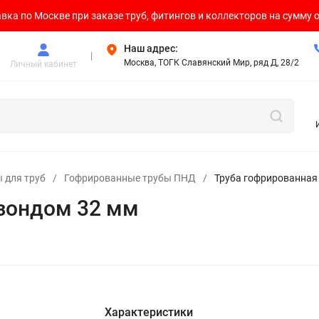
вка по Москве при заказе труб, фитингов и коллекторов на сумму о
Наш адрес:
Москва, ТОГК Славянский Мир, ряд Д, 28/2
Личный кабинет
 для труб
/
Гофрированные трубы ПНД
/
Труба гофрированная
 зондом 32 мм
Характеристики