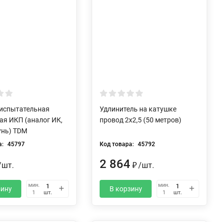
 испытательная
Удлинитель на катушке
ая ИКП (аналог ИК,
провод 2х2,5 (50 метров)
унь) TDM
а:
45797
Код товара:
45792
2 864
/
шт.
₽
/
шт.
мин.
мин.
зину
В корзину
шт.
шт.
1
1