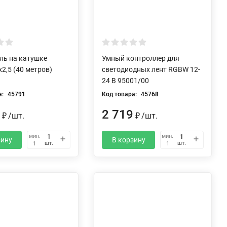
ль на катушке
Умный контроллер для
х2,5 (40 метров)
светодиодных лент RGBW 12-
24 В 95001/00
а:
45791
Код товара:
45768
5
2 719
₽
/
шт.
₽
/
шт.
мин.
мин.
зину
В корзину
шт.
шт.
1
1