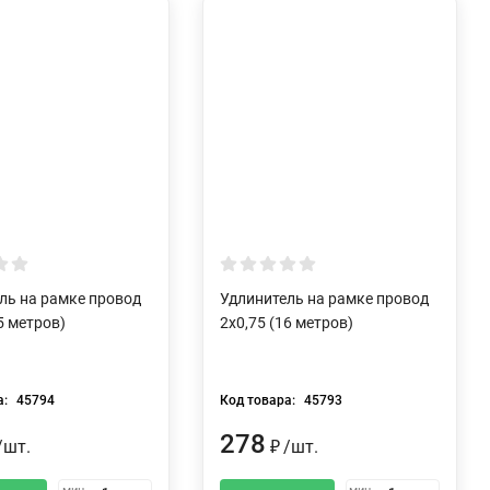
ль на рамке провод
Удлинитель на рамке провод
5 метров)
2х0,75 (16 метров)
а:
45794
Код товара:
45793
278
/
шт.
₽
/
шт.