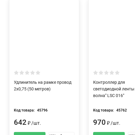
Удлинитель на рамке провод
Контроллер для
2х0,75 (50 метров)
светодиодной ленты
волна" LSC 016"
Код товара:
45796
Код товара:
45762
642
970
₽
/
шт.
₽
/
шт.