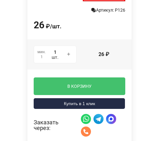
Артикул: P126
26
₽
/
шт.
мин.
26
₽
1
шт.
В КОРЗИНУ
Купить в 1 клик
Заказать
через: