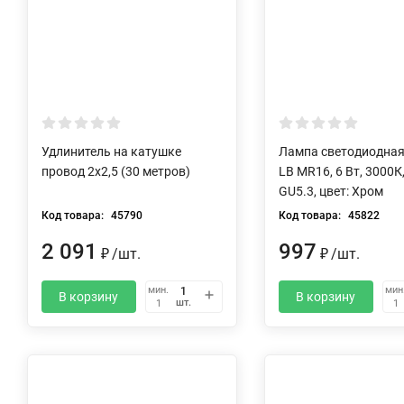
Удлинитель на катушке
Лампа светодиодная
провод 2х2,5 (30 метров)
LB MR16, 6 Вт, 3000К
GU5.3, цвет: Хром
Код товара:
45790
Код товара:
45822
2 091
997
₽
/
шт.
₽
/
шт.
мин.
мин
В корзину
В корзину
шт.
1
1