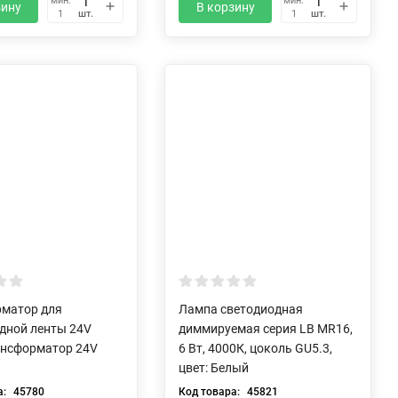
мин.
мин.
зину
В корзину
шт.
шт.
1
1
рматор для
Лампа светодиодная
дной ленты 24V
диммируемая серия LB MR16,
ансформатор 24V
6 Вт, 4000К, цоколь GU5.3,
цвет: Белый
а:
45780
Код товара:
45821