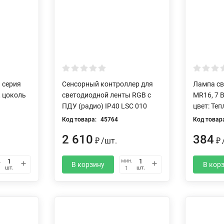
 серия
Сенсорный контроллер для
Лампа св
, цоколь
светодиодной ленты RGB с
MR16, 7 В
ПДУ (радио) IP40 LSC 010
цвет: Те
Код товара:
45764
Код товар
2 610
384
₽
/
шт.
₽
.
мин.
В корзину
В кор
шт.
шт.
1