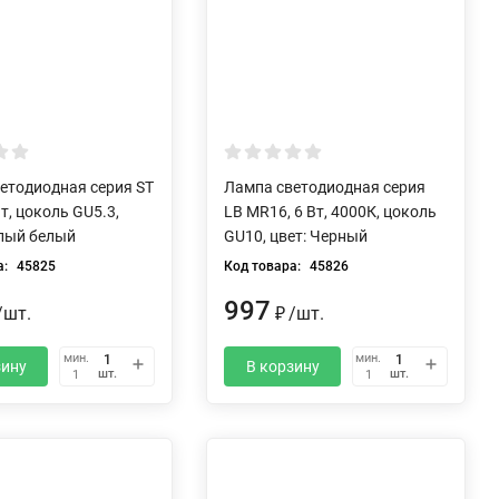
етодиодная серия ST
Лампа светодиодная серия
т, цоколь GU5.3,
LB MR16, 6 Вт, 4000К, цоколь
плый белый
GU10, цвет: Черный
а:
45825
Код товара:
45826
997
/
шт.
₽
/
шт.
мин.
мин.
зину
В корзину
шт.
шт.
1
1