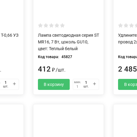
Т-0,66 УЗ
Лампа светодиодная серия ST
Удлините
MR16, 7 Вт, цоколь GU10,
провод 2
цвет: Теплый белый
Код товара:
45827
Код товар
412
2 48
.
₽
/
шт.
.
мин.
В корзину
В кор
шт.
шт.
1