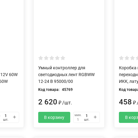
Умный контроллер для
Коробка
 12V 60W
светодиодных лент RGBWW
переходн
 60W
12-24 В 95000/00
ИКК, лат
Код товара:
45769
Код товар
2 620
458
₽
/
шт.
₽
.
мин.
В корзину
В кор
шт.
шт.
1