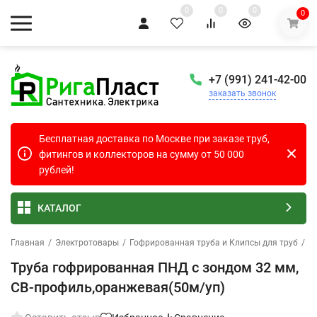
0
0
0
0
+7 (991) 241-42-00
заказать звонок
Бесплатная доставка по Москве при заказе труб,
фитингов и коллекторов на сумму от 50 000
рублей!
КАТАЛОГ
Главная
/
Электротовары
/
Гофрированная труба и Клипсы для труб
/
Г
Труба гофрированная ПНД с зондом 32 мм,
СВ-профиль,оранжевая(50м/уп)