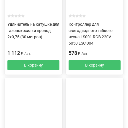
Удлинитель на катушке для
Контроллер для
газонокосилки провод
светодиодного гибкого
2х0,75 (30 метров)
неона LS001 RGB 220V
5050 LSC 004
1 112
578
₽
/
шт.
₽
/
шт.
В корзину
В корзину