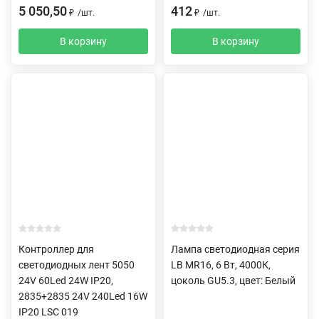
5 050,50
412
₽
/
шт.
₽
/
шт.
В корзину
В корзину
Контроллер для
Лампа светодиодная серия
светодиодных лент 5050
LB MR16, 6 Вт, 4000К,
24V 60Led 24W IP20,
цоколь GU5.3, цвет: Белый
2835+2835 24V 240Led 16W
IP20 LSC 019