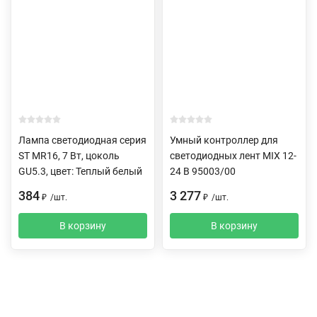
Лампа светодиодная серия
Умный контроллер для
ST MR16, 7 Вт, цоколь
светодиодных лент MIX 12-
GU5.3, цвет: Теплый белый
24 В 95003/00
384
3 277
₽
/
шт.
₽
/
шт.
В корзину
В корзину
Описание
Отзывы (0)
Доставка и оплата