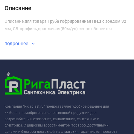
Описание
Описание для товара
Труба гофрированная ПНД с зондом 32
мм, СВ-профиль,оранжевая(50м/уп)
скоро обновится
подробнее
Компания “Rigaplast.ru” предоставляет удобное решение для
выбора и приобретения качественной продукции для
водоснабжения, отопления, канализации, сантехники и
электрики. С широким ассортиментом товаров, доступными
ценами и быстрой доставкой, наш магазин гарантирует простоту