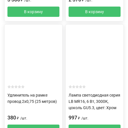
₽
/
шт.
₽
/
шт.
В корзину
В корзину
Удлинитель на рамке
Лампа светодиодная серия
провод 2х0,75 (25 метров)
LB MR16, 6 Вт, 3000К,
цоколь GU5.3, цвет: Хром
380
997
₽
/
шт.
₽
/
шт.