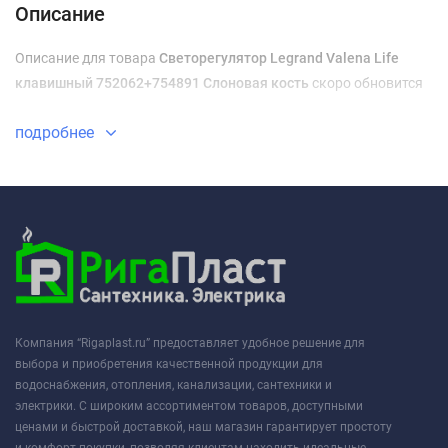
Описание
Описание для товара
Светорегулятор Legrand Valena Life
клавишный 752062+754891 Слоновая кость
скоро обновится
подробнее
Компания “Rigaplast.ru” предоставляет удобное решение для
выбора и приобретения качественной продукции для
водоснабжения, отопления, канализации, сантехники и
электрики. С широким ассортиментом товаров, доступными
ценами и быстрой доставкой, наш магазин гарантирует простоту
и комфорт покупки, позволяя клиентам находить идеальные