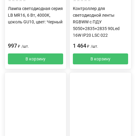
Лампа светодиодная серия
Контроллер для
LB MR16, 6 Вт, 4000К,
светодиодной ленты
цоколь GU10, цвет: Черный
RGBWW c ПДУ
5050+2835+2835 90Led
16W IP20 LSC 022
997
1 464
₽
/
шт.
₽
/
шт.
В корзину
В корзину