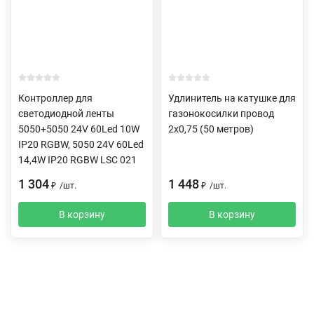
Контроллер для
Удлинитель на катушке для
светодиодной ленты
газонокосилки провод
5050+5050 24V 60Led 10W
2х0,75 (50 метров)
IP20 RGBW, 5050 24V 60Led
14,4W IP20 RGBW LSC 021
1 304
1 448
₽
/
шт.
₽
/
шт.
В корзину
В корзину
Описание
Характеристики
Отзывы (0)
Доставка и оплата