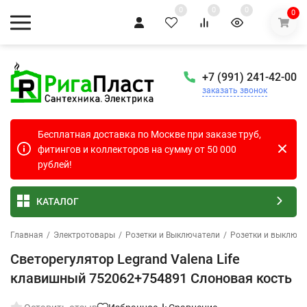
0
0
0
0
+7 (991) 241-42-00
заказать звонок
Бесплатная доставка по Москве при заказе труб,
фитингов и коллекторов на сумму от 50 000
рублей!
КАТАЛОГ
Главная
/
Электротовары
/
Розетки и Выключатели
/
Розетки и выключа
Светорегулятор Legrand Valena Life
клавишный 752062+754891 Слоновая кость