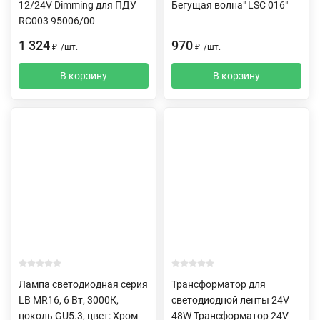
12/24V Dimming для ПДУ
Бегущая волна" LSC 016"
RC003 95006/00
1 324
970
₽
/
шт.
₽
/
шт.
В корзину
В корзину
Лампа светодиодная серия
Трансформатор для
LB MR16, 6 Вт, 3000К,
светодиодной ленты 24V
цоколь GU5.3, цвет: Хром
48W Трансформатор 24V