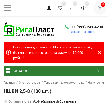
0
0
0
0
+7 (991) 241-42-00
заказать звонок
Бесплатная доставка по Москве при заказе труб,
фитингов и коллекторов на сумму от 50 000
рублей!
КАТАЛОГ
Главная
/
Электротовары
/
Товары для электромонтажа
/
Наконечники 
НШВИ 2,5-8 (100 шт.)
Оставить отзыв
Избранное
Сравнение