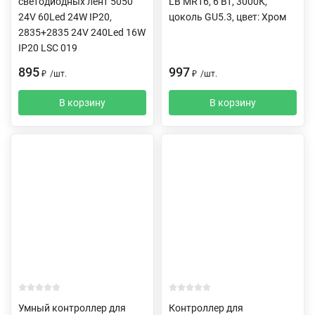
светодиодных лент 5050
LB MR16, 6 Вт, 3000К,
24V 60Led 24W IP20,
цоколь GU5.3, цвет: Хром
2835+2835 24V 240Led 16W
IP20 LSC 019
895
997
₽
/
шт.
₽
/
шт.
В корзину
В корзину
Умный контроллер для
Контроллер для