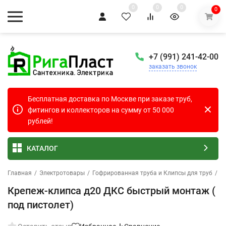
0
0
0
0
+7 (991) 241-42-00
заказать звонок
Бесплатная доставка по Москве при заказе труб,
фитингов и коллекторов на сумму от 50 000
рублей!
КАТАЛОГ
Главная
/
Электротовары
/
Гофрированная труба и Клипсы для труб
/
К
Крепеж-клипса д20 ДКС быстрый монтаж (
под пистолет)