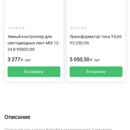
Умный контроллер для
Трансформатор тока Т-0,66
светодиодных лент MIX 12-
УЗ 250/5А
24 В 95003/00
3 277
5 050,50
₽
/
шт.
₽
/
шт.
В корзину
В корзину
Описание
Характеристики
Отзывы (0)
Доставка и оплата
Описание
Описание для товара
Коробка установочная 2-местная