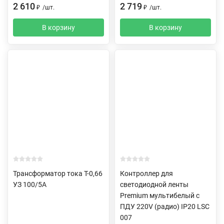
2 610
2 719
₽
/
шт.
₽
/
шт.
В корзину
В корзину
Трансформатор тока Т-0,66
Контроллер для
УЗ 100/5А
светодиодной ленты
Premium мультибелый с
ПДУ 220V (радио) IP20 LSC
007