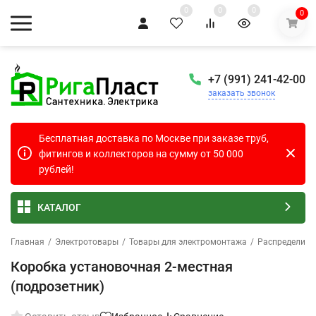
0
0
0
0
+7 (991) 241-42-00
заказать звонок
Бесплатная доставка по Москве при заказе труб,
фитингов и коллекторов на сумму от 50 000
рублей!
КАТАЛОГ
Главная
/
Электротовары
/
Товары для электромонтажа
/
Распределите
Коробка установочная 2-местная
(подрозетник)