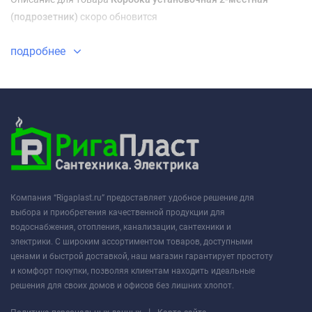
(подрозетник)
скоро обновится
подробнее
Компания “Rigaplast.ru” предоставляет удобное решение для
выбора и приобретения качественной продукции для
водоснабжения, отопления, канализации, сантехники и
электрики. С широким ассортиментом товаров, доступными
ценами и быстрой доставкой, наш магазин гарантирует простоту
и комфорт покупки, позволяя клиентам находить идеальные
решения для своих домов и офисов без лишних хлопот.
|