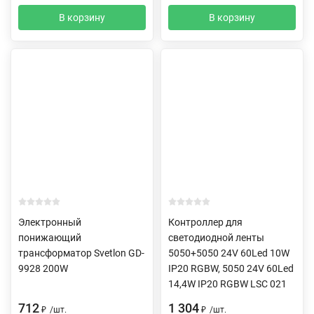
В корзину
В корзину
Электронный
Контроллер для
понижающий
светодиодной ленты
трансформатор Svetlon GD-
5050+5050 24V 60Led 10W
9928 200W
IP20 RGBW, 5050 24V 60Led
14,4W IP20 RGBW LSC 021
712
1 304
₽
/
шт.
₽
/
шт.