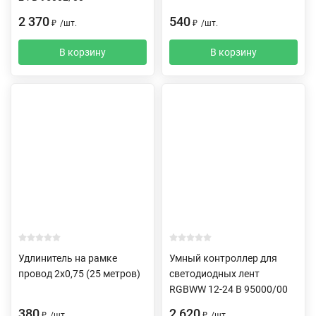
2 370
540
₽
/
шт.
₽
/
шт.
В корзину
В корзину
Удлинитель на рамке
Умный контроллер для
провод 2х0,75 (25 метров)
светодиодных лент
RGBWW 12-24 В 95000/00
380
2 620
₽
/
шт.
₽
/
шт.