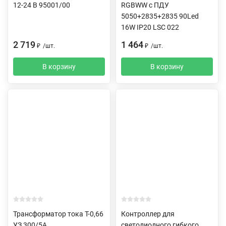
12-24 В 95001/00
RGBWW c ПДУ
5050+2835+2835 90Led
16W IP20 LSC 022
2 719
1 464
₽
/
шт.
₽
/
шт.
В корзину
В корзину
Трансформатор тока Т-0,66
Контроллер для
УЗ 300/5А
светодиодного гибкого