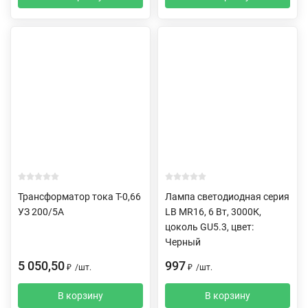
Трансформатор тока Т-0,66
Лампа светодиодная серия
УЗ 200/5А
LB MR16, 6 Вт, 3000К,
цоколь GU5.3, цвет:
Черный
5 050,50
997
₽
/
шт.
₽
/
шт.
В корзину
В корзину