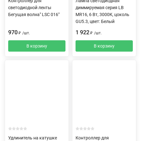
Контроллер для
Лампа светодиодная
светодиодной ленты
диммируемая серия LB
Бегущая волна" LSC 016"
MR16, 6 Вт, 3000К, цоколь
GU5.3, цвет: Белый
970
1 922
₽
/
шт.
₽
/
шт.
В корзину
В корзину
Удлинитель на катушке
Контроллер для