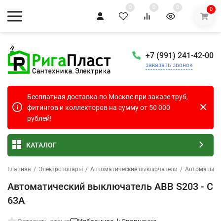
0
0
0
0
+7 (991) 241-42-00
заказать звонок
Бесплатная доставка по Москве при заказе труб,
фитингов и коллекторов на сумму от 50 000
рублей!
КАТАЛОГ
Главная
/
Электротовары
/
Автоматические выключатели
/
Автоматы A
Автоматический выключатель ABB S203 - C
63A