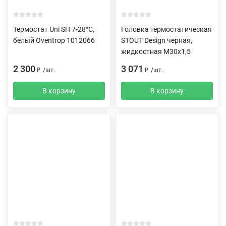
Термостат Uni SH 7-28°C,
Головка термостатическая
белый Oventrop 1012066
STOUT Design черная,
жидкостная M30x1,5
2 300
3 071
₽
/
шт.
₽
/
шт.
В корзину
В корзину