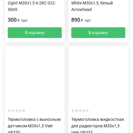
Ogint М30x1,5 6-28C 022-
White M30х1,5, белый
5069
Arrowhead
300
890
₽
/
шт.
₽
/
шт.
В корзину
В корзину
Термоголовка с выносным
Термоголовка жидкостная
датчиком M30x1,5 Vieir
для радиаторов M30x1,5
VR330
Vieir VR335