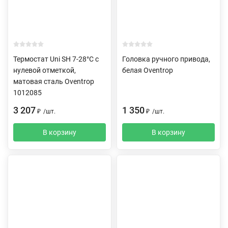
Термостат Uni SH 7-28°C с
Головка ручного привода,
нулевой отметкой,
белая Oventrop
матовая сталь Oventrop
1012085
3 207
1 350
₽
/
шт.
₽
/
шт.
В корзину
В корзину