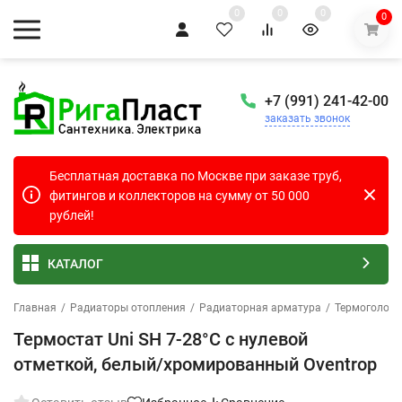
0
0
0
0
+7 (991) 241-42-00
заказать звонок
Бесплатная доставка по Москве при заказе труб,
фитингов и коллекторов на сумму от 50 000
рублей!
КАТАЛОГ
Главная
/
Радиаторы отопления
/
Радиаторная арматура
/
Термоголовк
Термостат Uni SH 7-28°C с нулевой
отметкой, белый/хромированный Oventrop