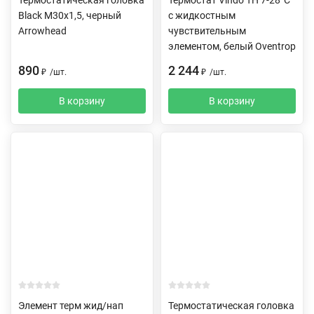
Black M30х1,5, черный
с жидкостным
Arrowhead
чувствительным
элементом, белый Oventrop
890
2 244
₽
/
шт.
₽
/
шт.
В корзину
В корзину
Элемент терм жид/нап
Термостатическая головка