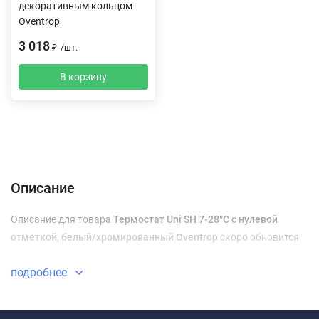
декоративным кольцом
Oventrop
3 018
₽
/
шт.
В корзину
Описание
Характеристики
Отзывы (0)
Доставка и оплата
Описание
Описание для товара
Термостат Uni SH 7-28°C с нулевой
отметкой, белый/хромированный Oventrop
скоро обновится
подробнее