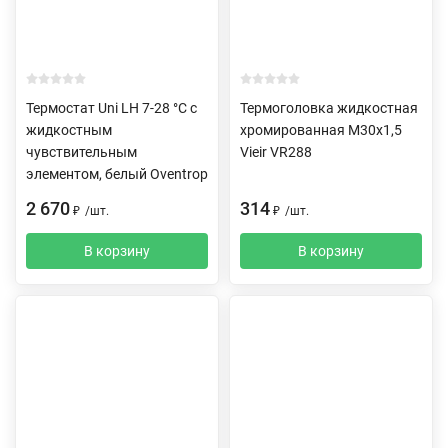
Термостат Uni LH 7-28 °C с
Термоголовка жидкостная
жидкостным
хромированная M30x1,5
чувствительным
Vieir VR288
элементом, белый Oventrop
2 670
314
₽
/
шт.
₽
/
шт.
В корзину
В корзину