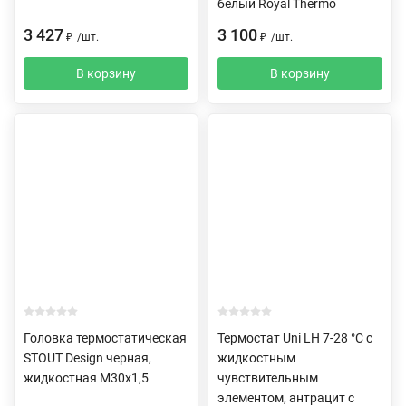
белый Royal Thermo
3 427
3 100
₽
/
шт.
₽
/
шт.
В корзину
В корзину
Головка термостатическая
Термостат Uni LH 7-28 °C с
STOUT Design черная,
жидкостным
жидкостная M30x1,5
чувствительным
элементом, антрацит с