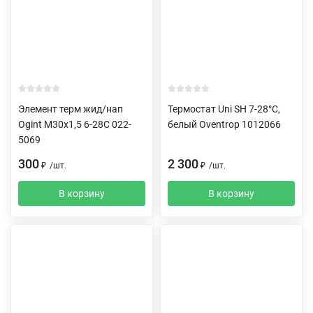
Элемент терм жид/нап
Термостат Uni SH 7-28°C,
Ogint М30x1,5 6-28C 022-
белый Oventrop 1012066
5069
300
2 300
₽
/
шт.
₽
/
шт.
В корзину
В корзину