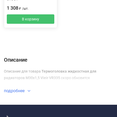
1 308
₽
/
шт.
В корзину
Описание
Характеристики
Отзывы (0)
Доставка и оплата
Описание
Описание для товара
Термоголовка жидкостная для
радиаторов M30x1,5 Vieir VR335
скоро обновится
подробнее