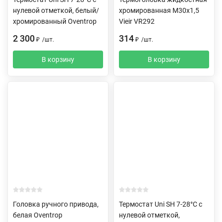
нулевой отметкой, белый/
хромированная M30x1,5
хромированный Oventrop
Vieir VR292
2 300
314
₽
/
шт.
₽
/
шт.
В корзину
В корзину
Головка ручного привода,
Термостат Uni SH 7-28°C с
белая Oventrop
нулевой отметкой,