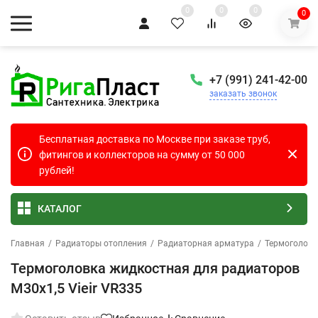
0
0
0
0
+7 (991) 241-42-00
заказать звонок
Бесплатная доставка по Москве при заказе труб,
фитингов и коллекторов на сумму от 50 000
рублей!
КАТАЛОГ
Главная
/
Радиаторы отопления
/
Радиаторная арматура
/
Термоголовк
Термоголовка жидкостная для радиаторов
M30x1,5 Vieir VR335