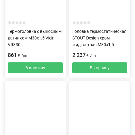
Термоголовка с выносным
Головка термостатическая
датчиком M30x1,5 Vieir
STOUT Design хром,
VR330
жидкостная M30x1,5
861
2 237
₽
/
шт.
₽
/
шт.
В корзину
В корзину