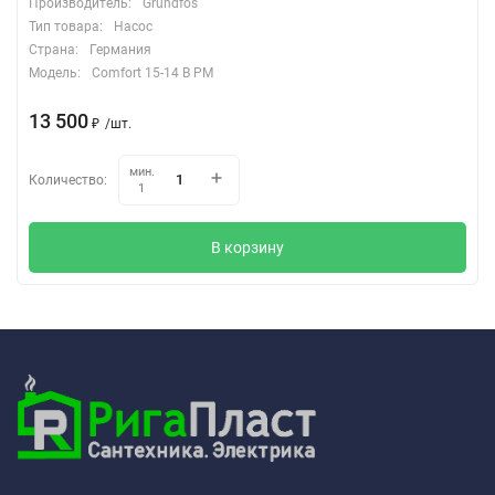
Производитель:
Grundfos
Тип товара:
Насос
Страна:
Германия
Модель:
Comfort 15-14 B PM
13 500
₽
/
шт.
мин.
Количество:
1
В корзину